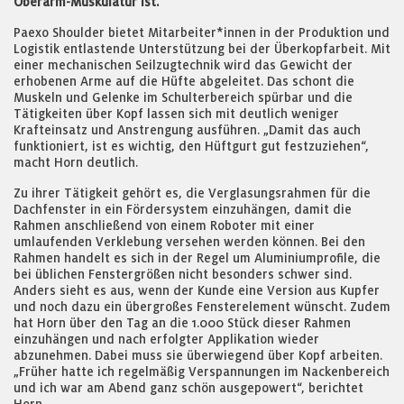
Oberarm-Muskulatur ist.
Paexo Shoulder bietet Mitarbeiter*innen in der Produktion und
Logistik entlastende Unterstützung bei der Überkopfarbeit. Mit
einer mechanischen Seilzugtechnik wird das Gewicht der
erhobenen Arme auf die Hüfte abgeleitet. Das schont die
Muskeln und Gelenke im Schulterbereich spürbar und die
Tätigkeiten über Kopf lassen sich mit deutlich weniger
Krafteinsatz und Anstrengung ausführen. „Damit das auch
funktioniert, ist es wichtig, den Hüftgurt gut festzuziehen“,
macht Horn deutlich.
Zu ihrer Tätigkeit gehört es, die Verglasungsrahmen für die
Dachfenster in ein Fördersystem einzuhängen, damit die
Rahmen anschließend von einem Roboter mit einer
umlaufenden Verklebung versehen werden können. Bei den
Rahmen handelt es sich in der Regel um Aluminiumprofile, die
bei üblichen Fenstergrößen nicht besonders schwer sind.
Anders sieht es aus, wenn der Kunde eine Version aus Kupfer
und noch dazu ein übergroßes Fensterelement wünscht. Zudem
hat Horn über den Tag an die 1.000 Stück dieser Rahmen
einzuhängen und nach erfolgter Applikation wieder
abzunehmen. Dabei muss sie überwiegend über Kopf arbeiten.
„Früher hatte ich regelmäßig Verspannungen im Nackenbereich
und ich war am Abend ganz schön ausgepowert“, berichtet