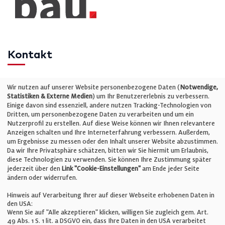
Kontakt
Telefon: +49 (0)711 2585563-0
Wir nutzen auf unserer Website personenbezogene Daten (
Notwendige,
Statistiken & Externe Medien
) um Ihr Benutzererlebnis zu verbessern.
Einige davon sind essenziell, andere nutzen Tracking-Technologien von
E-Mail:
info@bauelemente-bau.eu
Dritten, um personenbezogene Daten zu verarbeiten und um ein
Nutzerprofil zu erstellen. Auf diese Weise können wir Ihnen relevantere
Unternehmen
Anzeigen schalten und Ihre Interneterfahrung verbessern. Außerdem,
um Ergebnisse zu messen oder den Inhalt unserer Website abzustimmen.
Da wir Ihre Privatsphäre schätzen, bitten wir Sie hiermit um Erlaubnis,
Impressum
diese Technologien zu verwenden. Sie können Ihre Zustimmung später
jederzeit über den
Link "Cookie-Einstellungen"
am Ende jeder Seite
ändern oder widerrufen.
Datenschutz
Hinweis auf Verarbeitung Ihrer auf dieser Webseite erhobenen Daten in
den USA:
Wenn Sie auf "Alle akzeptieren" klicken, willigen Sie zugleich gem. Art.
Cookie-Einstellungen
49 Abs. 1 S. 1 lit. a DSGVO ein, dass Ihre Daten in den USA verarbeitet