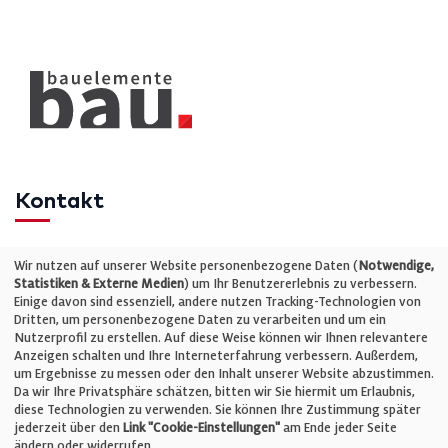
Kontakt
Telefon: +49 (0)711 2585563-0
Wir nutzen auf unserer Website personenbezogene Daten (
Notwendige,
Statistiken & Externe Medien
) um Ihr Benutzererlebnis zu verbessern.
Einige davon sind essenziell, andere nutzen Tracking-Technologien von
E-Mail:
info@bauelemente-bau.eu
Dritten, um personenbezogene Daten zu verarbeiten und um ein
Nutzerprofil zu erstellen. Auf diese Weise können wir Ihnen relevantere
Unternehmen
Anzeigen schalten und Ihre Interneterfahrung verbessern. Außerdem,
um Ergebnisse zu messen oder den Inhalt unserer Website abzustimmen.
Da wir Ihre Privatsphäre schätzen, bitten wir Sie hiermit um Erlaubnis,
Impressum
diese Technologien zu verwenden. Sie können Ihre Zustimmung später
jederzeit über den
Link "Cookie-Einstellungen"
am Ende jeder Seite
ändern oder widerrufen.