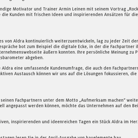
ändige Motivator und Trainer Armin Leinen mit seinem Vortrag „Ro
die Kunden mit frischen Ideen und inspirierenden Ansätzen für die
s von Aldra kontinuierlich weiterzuentwickeln, lag zu jeder Zeit d
spräche bot zum Beispiel die digitale Ecke, in der die Fachpartne
ternehmenswebseite äußern konnten. Ihre persönliche Meinung zu P
gsbarometer abgeben.
Aldra eine umfassende Kundenumfrage, die auch den Fachpartnern di
ktiven Austausch können wir uns auf die Lösungen fokussieren, die 
ra seinen Fachpartnern unter dem Motto „Aufmerksam machen“ weiter
duell angepasst werden können, möchte das Unternehmen auf den B
iven, inspirierenden und ideenreichen Tagen ein Stück Aldra im Herz
nstagen lesen Sie in der April-Ausgabe von bauelemente bau.