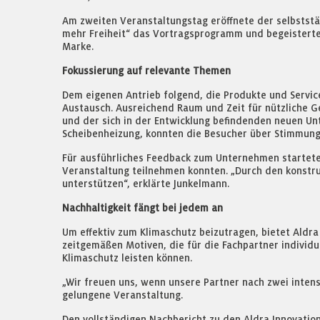
Am zweiten Veranstaltungstag eröffnete der selbstst
mehr Freiheit“ das Vortragsprogramm und begeisterte 
Marke.
Fokussierung auf relevante Themen
Dem eigenen Antrieb folgend, die Produkte und Service
Austausch. Ausreichend Raum und Zeit für nützliche Ge
und der sich in der Entwicklung befindenden neuen Un
Scheibenheizung, konnten die Besucher über Stimmun
Für ausführliches Feedback zum Unternehmen startete 
Veranstaltung teilnehmen konnten. „Durch den konstru
unterstützen“, erklärte Junkelmann.
Nachhaltigkeit fängt bei jedem an
Um effektiv zum Klimaschutz beizutragen, bietet Ald
zeitgemäßen Motiven, die für die Fachpartner indivi
Klimaschutz leisten können.
„Wir freuen uns, wenn unsere Partner nach zwei intens
gelungene Veranstaltung.
Den vollständigen Nachbericht zu den Aldra Innovatio