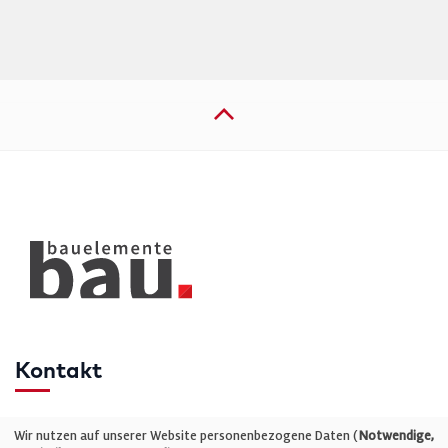
Kontakt
Telefon: +49 (0)711 2585563-0
Wir nutzen auf unserer Website personenbezogene Daten (
Notwendige,