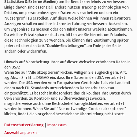
Statistiken & Externe Medien
) um Ihr Benutzererlebnis zu verbessern.
Einige davon sind essenziell, andere nutzen Tracking-Technologien von
E-Mail:
info@bauelemente-bau.eu
Dritten, um personenbezogene Daten zu verarbeiten und um ein
Nutzerprofil zu erstellen. Auf diese Weise können wir Ihnen relevantere
Unternehmen
Anzeigen schalten und Ihre Interneterfahrung verbessern. Außerdem,
um Ergebnisse zu messen oder den Inhalt unserer Website abzustimmen.
Da wir Ihre Privatsphäre schätzen, bitten wir Sie hiermit um Erlaubnis,
Impressum
diese Technologien zu verwenden. Sie können Ihre Zustimmung später
jederzeit über den
Link "Cookie-Einstellungen"
am Ende jeder Seite
ändern oder widerrufen.
Datenschutz
Hinweis auf Verarbeitung Ihrer auf dieser Webseite erhobenen Daten in
den USA:
Wenn Sie auf "Alle akzeptieren" klicken, willigen Sie zugleich gem. Art.
Cookie-Einstellungen
49 Abs. 1 S. 1 lit. a DSGVO ein, dass Ihre Daten in den USA verarbeitet
werden. Die USA werden vom Europäischen Gerichtshof als ein Land mit
einem nach EU-Standards unzureichendem Datenschutzniveau
AGB
eingeschätzt. Es besteht insbesondere das Risiko, dass Ihre Daten durch
US-Behörden, zu Kontroll- und zu Überwachungszwecken,
möglicherweise auch ohne Rechtsbehelfsmöglichkeiten, verarbeitet
werden können. Wenn Sie auf "Nur notwendige Cookies akzeptieren"
klicken, findet die vorgehend beschriebene Übermittlung nicht statt.
© Verlag für Fachpublizistik GmbH
Datenschutzerklärung
|
Impressum
Auswahl anpassen
...