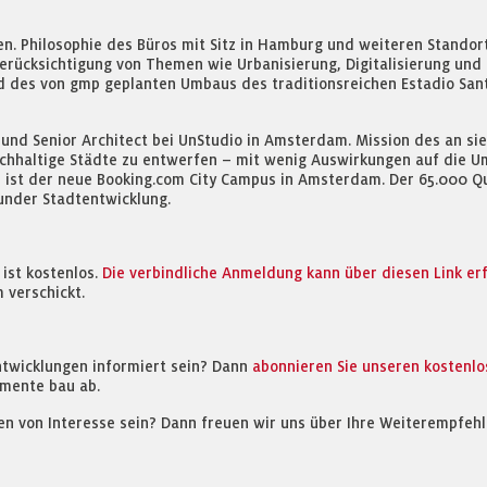
en. Philosophie des Büros mit Sitz in Hamburg und weiteren Standort
 Berücksichtigung von Themen wie Urbanisierung, Digitalisierung und
d des von gmp geplanten Umbaus des traditionsreichen Estadio Sant
r und Senior Architect bei UnStudio in Amsterdam. Mission des an s
chhaltige Städte zu entwerfen – mit wenig Auswirkungen auf die Um
ist der neue Booking.com City Campus in Amsterdam. Der 65.000 Q
under Stadtentwicklung.
ist kostenlos.
Die verbindliche Anmeldung kann über diesen Link erf
 verschickt.
ntwicklungen informiert sein? Dann
abonnieren Sie unseren kostenl
mente bau ab.
en von Interesse sein? Dann freuen wir uns über Ihre Weiterempfehl