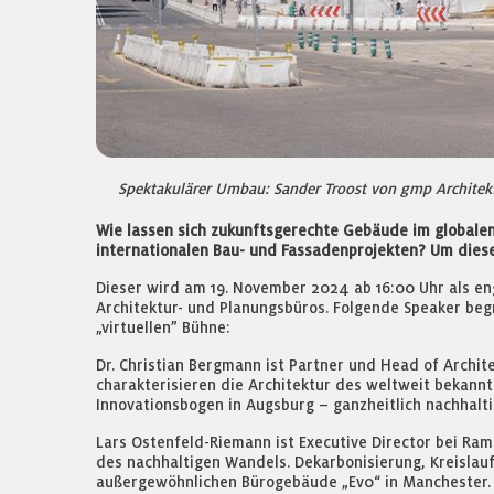
Spektakulärer Umbau: Sander Troost von gmp Architekt
Wie lassen sich zukunftsgerechte Gebäude im globalen
internationalen Bau- und Fassadenprojekten? Um diese 
Dieser wird am 19. November 2024 ab 16:00 Uhr als en
Architektur- und Planungsbüros. Folgende Speaker be
„virtuellen” Bühne:
Dr. Christian Bergmann ist Partner und Head of Archit
charakterisieren die Architektur des weltweit bekannt
Innovationsbogen in Augsburg – ganzheitlich nachhalti
Lars Ostenfeld-Riemann ist Executive Director bei Ramb
des nachhaltigen Wandels. Dekarbonisierung, Kreislauf
außergewöhnlichen Bürogebäude „Ev0“ in Manchester. 