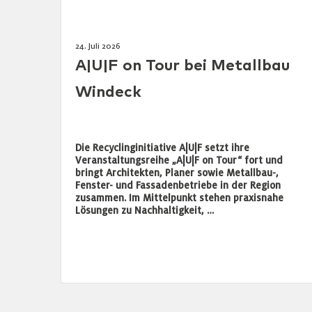
24. Juli 2026
A|U|F on Tour bei Metallbau
Windeck
Die Recyclinginitiative A|U|F setzt ihre
Veranstaltungsreihe „A|U|F on Tour“ fort und
bringt Architekten, Planer sowie Metallbau-,
Fenster- und Fassadenbetriebe in der Region
zusammen. Im Mittelpunkt stehen praxisnahe
Lösungen zu Nachhaltigkeit, …