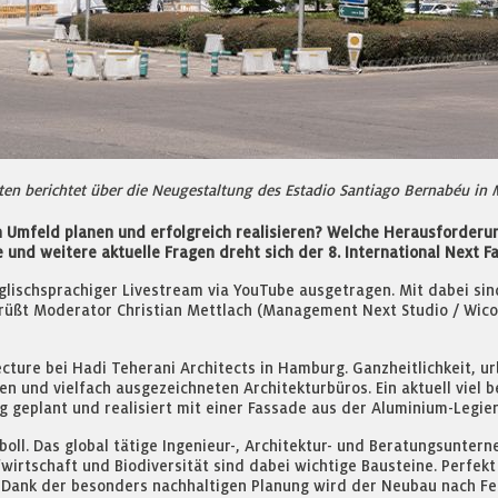
en berichtet über die Neugestaltung des Estadio Santiago Bernabéu in 
 Umfeld planen und erfolgreich realisieren? Welche Herausforderu
und weitere aktuelle Fragen dreht sich der 8. International Next F
glischsprachiger Livestream via YouTube ausgetragen. Mit dabei si
grüßt Moderator Christian Mettlach (Management Next Studio / Wic
ecture bei Hadi Teherani Architects in Hamburg. Ganzheitlichkeit, 
en und vielfach ausgezeichneten Architekturbüros. Ein aktuell viel 
g geplant und realisiert mit einer Fassade aus der Aluminium-Legie
oll. Das global tätige Ingenieur-, Architektur- und Beratungsuntern
wirtschaft und Biodiversität sind dabei wichtige Bausteine. Perfekt
Dank der besonders nachhaltigen Planung wird der Neubau nach Fer