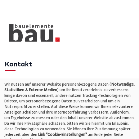
Kontakt
Telefon: +49 (0)711 2585563-0
Wir nutzen auf unserer Website personenbezogene Daten (
Notwendige,
Statistiken & Externe Medien
) um Ihr Benutzererlebnis zu verbessern.
Einige davon sind essenziell, andere nutzen Tracking-Technologien von
E-Mail:
info@bauelemente-bau.eu
Dritten, um personenbezogene Daten zu verarbeiten und um ein
Nutzerprofil zu erstellen. Auf diese Weise können wir Ihnen relevantere
Unternehmen
Anzeigen schalten und Ihre Interneterfahrung verbessern. Außerdem,
um Ergebnisse zu messen oder den Inhalt unserer Website abzustimmen.
Da wir Ihre Privatsphäre schätzen, bitten wir Sie hiermit um Erlaubnis,
Impressum
diese Technologien zu verwenden. Sie können Ihre Zustimmung später
jederzeit über den
Link "Cookie-Einstellungen"
am Ende jeder Seite