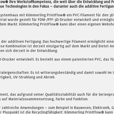
Flow® ihre Werkstoffkompetenz, die weit über die Entwicklung und P
 Technologien in den Fokus – darunter auch die additive Fertigun
ystemhaus mit Kömmerling PrintFlow® ein PVC-Filament für den 3D-D
rial wurde gezielt für FDM-/FFF-3D-Drucker entwickelt und ermögl
f dem Markt. Kömmerling PrintFlow® kann über einen eigenen Websh
der additiven Fertigung. Das hochwertige Filament ermöglicht einen 
ese Kombination ist derzeit einzigartig auf dem Markt und bietet A
n sich derzeit in der Entwicklung.
-Drucker entwickelt. Es besteht aus einem patentierten PVC, das f
ialeigenschaften: Es ist witterungsbeständig und damit sowohl im 
tigkeit, UV-Strahlung und Abrieb.
ent, das aufgrund seiner Qualitätsstabilität auch für die Serienpro
ck auf Materialzusammensetzung, Farbe und Funktion.
ür zahlreiche Anwendungen – zum Beispiel in Bauwesen, Elektronik,
rer Pluspunkt ist die Recyclingfähigkeit: Kömmerling PrintFlow® ka