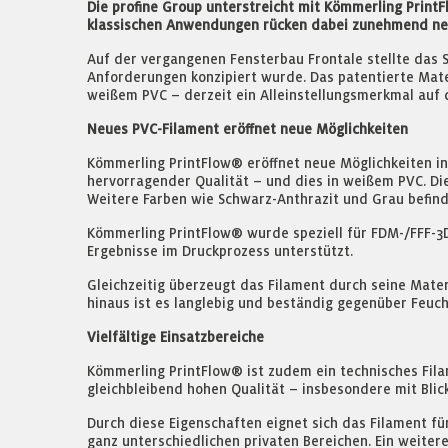
Die profine Group unterstreicht mit Kömmerling Print
klassischen Anwendungen rücken dabei zunehmend neue
Auf der vergangenen Fensterbau Frontale stellte das S
Anforderungen konzipiert wurde. Das patentierte Mate
weißem PVC – derzeit ein Alleinstellungsmerkmal au
Neues PVC-Filament eröffnet neue Möglichkeiten
Kömmerling PrintFlow® eröffnet neue Möglichkeiten in 
hervorragender Qualität – und dies in weißem PVC. Di
Weitere Farben wie Schwarz-Anthrazit und Grau befinde
Kömmerling PrintFlow® wurde speziell für FDM-/FFF-3D
Ergebnisse im Druckprozess unterstützt.
Gleichzeitig überzeugt das Filament durch seine Mater
hinaus ist es langlebig und beständig gegenüber Feuch
Vielfältige Einsatzbereiche
Kömmerling PrintFlow® ist zudem ein technisches Filam
gleichbleibend hohen Qualität – insbesondere mit Bli
Durch diese Eigenschaften eignet sich das Filament f
ganz unterschiedlichen privaten Bereichen. Ein weite