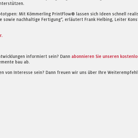
nterstützen.
ototypen: Mit Kömmerling PrintFlow® lassen sich Ideen schnell reali
che sowie nachhaltige Fertigung“, erläutert Frank Helbing, Leiter Ko
r.
ntwicklungen informiert sein? Dann
abonnieren Sie unseren kostenl
emente bau ab.
en von Interesse sein? Dann freuen wir uns über Ihre Weiterempfehl