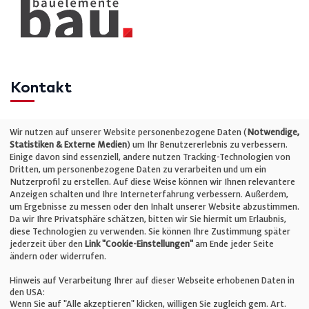
Kontakt
Telefon: +49 (0)711 2585563-0
Wir nutzen auf unserer Website personenbezogene Daten (
Notwendige,
Statistiken & Externe Medien
) um Ihr Benutzererlebnis zu verbessern.
Einige davon sind essenziell, andere nutzen Tracking-Technologien von
E-Mail:
info@bauelemente-bau.eu
Dritten, um personenbezogene Daten zu verarbeiten und um ein
Nutzerprofil zu erstellen. Auf diese Weise können wir Ihnen relevantere
Unternehmen
Anzeigen schalten und Ihre Interneterfahrung verbessern. Außerdem,
um Ergebnisse zu messen oder den Inhalt unserer Website abzustimmen.
Da wir Ihre Privatsphäre schätzen, bitten wir Sie hiermit um Erlaubnis,
Impressum
diese Technologien zu verwenden. Sie können Ihre Zustimmung später
jederzeit über den
Link "Cookie-Einstellungen"
am Ende jeder Seite
ändern oder widerrufen.
Datenschutz
Hinweis auf Verarbeitung Ihrer auf dieser Webseite erhobenen Daten in
den USA:
Wenn Sie auf "Alle akzeptieren" klicken, willigen Sie zugleich gem. Art.
Cookie-Einstellungen