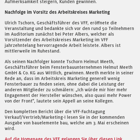
Aufmerksamkeit steigern, Kunden gewinnen.
Nachfolge im Vorsitz des Arbeitskreises Marketing
Ulrich Tschorn, Geschäftsführer des VFF, eröffnete die
Veranstaltung und bedankte sich vor den rund 50 Teilnehmern
im Auditorium zunächst bei Peter Albers, welcher als
Vorsitzender des Arbeitskreises Marketing im VFF
jahrzehntelang hervorragende Arbeit leistete. Albers ist
mittlerweile im Ruhestand.
Als seinen Nachfolger konnte Tschorn Helmut Meeth,
Geschäftsführer beim Fensterbauunternehmen Helmut Meeth
GmbH & Co. KG aus Wittlich, gewinnen. Meeth merkte in seiner
Rede an, dass im Arbeitskreis Marketing generell wenig
Fensterbauer zu finden seien, ohne dabei die Leistung der
anderen Mitglieder zu schmälern: „Ich würde mir hier mehr
Engagement der Hersteller wünschen, also quasi mehr Power
von der Front", lautete sein Appell an seine Kollegen.
Den kompletten Bericht über die VFF-Fachtagung
Verkauf/Vertrieb/Marketing-I lesen Sie in der kommenden
Ausgabe von bauelemente bau, welche am 3. Mai erscheinen
wird.
Auf die Homepage des VFF gelangen Sie über diesen Link.