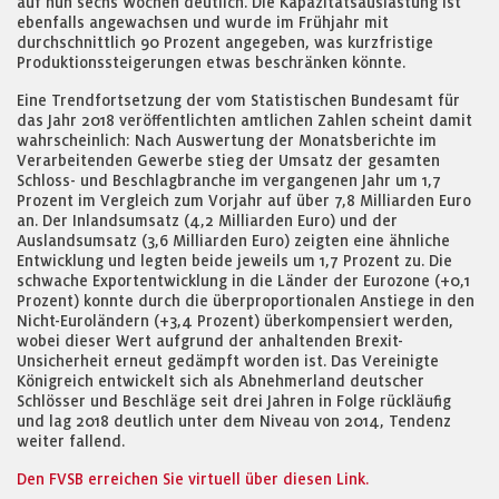
auf nun sechs Wochen deutlich. Die Kapazitätsauslastung ist
ebenfalls angewachsen und wurde im Frühjahr mit
durchschnittlich 90 Prozent angegeben, was kurzfristige
Produktionssteigerungen etwas beschränken könnte.
Eine Trendfortsetzung der vom Statistischen Bundesamt für
das Jahr 2018 veröffentlichten amtlichen Zahlen scheint damit
wahrscheinlich: Nach Auswertung der Monatsberichte im
Verarbeitenden Gewerbe stieg der Umsatz der gesamten
Schloss- und Beschlagbranche im vergangenen Jahr um 1,7
Prozent im Vergleich zum Vorjahr auf über 7,8 Milliarden Euro
an. Der Inlandsumsatz (4,2 Milliarden Euro) und der
Auslandsumsatz (3,6 Milliarden Euro) zeigten eine ähnliche
Entwicklung und legten beide jeweils um 1,7 Prozent zu. Die
schwache Exportentwicklung in die Länder der Eurozone (+0,1
Prozent) konnte durch die überproportionalen Anstiege in den
Nicht-Euroländern (+3,4 Prozent) überkompensiert werden,
wobei dieser Wert aufgrund der anhaltenden Brexit-
Unsicherheit erneut gedämpft worden ist. Das Vereinigte
Königreich entwickelt sich als Abnehmerland deutscher
Schlösser und Beschläge seit drei Jahren in Folge rückläufig
und lag 2018 deutlich unter dem Niveau von 2014, Tendenz
weiter fallend.
Den FVSB erreichen Sie virtuell über diesen Link.