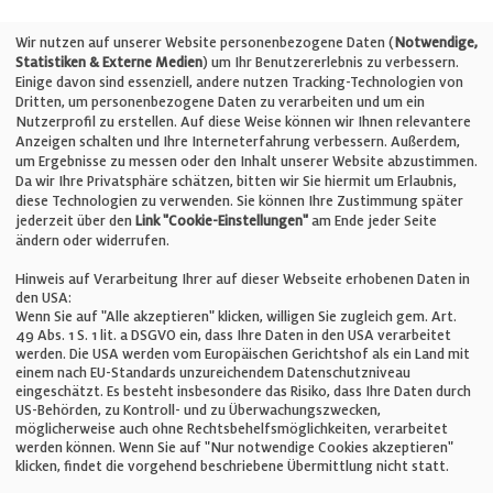
Telefon: +49 (0)711 2585563-0
Wir nutzen auf unserer Website personenbezogene Daten (
Notwendige,
Statistiken & Externe Medien
) um Ihr Benutzererlebnis zu verbessern.
Einige davon sind essenziell, andere nutzen Tracking-Technologien von
E-Mail:
info@bauelemente-bau.eu
Dritten, um personenbezogene Daten zu verarbeiten und um ein
Nutzerprofil zu erstellen. Auf diese Weise können wir Ihnen relevantere
Unternehmen
Anzeigen schalten und Ihre Interneterfahrung verbessern. Außerdem,
um Ergebnisse zu messen oder den Inhalt unserer Website abzustimmen.
Da wir Ihre Privatsphäre schätzen, bitten wir Sie hiermit um Erlaubnis,
Impressum
diese Technologien zu verwenden. Sie können Ihre Zustimmung später
jederzeit über den
Link "Cookie-Einstellungen"
am Ende jeder Seite
ändern oder widerrufen.
Datenschutz
Hinweis auf Verarbeitung Ihrer auf dieser Webseite erhobenen Daten in
den USA:
Wenn Sie auf "Alle akzeptieren" klicken, willigen Sie zugleich gem. Art.
Cookie-Einstellungen
49 Abs. 1 S. 1 lit. a DSGVO ein, dass Ihre Daten in den USA verarbeitet
werden. Die USA werden vom Europäischen Gerichtshof als ein Land mit
einem nach EU-Standards unzureichendem Datenschutzniveau
AGB
eingeschätzt. Es besteht insbesondere das Risiko, dass Ihre Daten durch
US-Behörden, zu Kontroll- und zu Überwachungszwecken,
möglicherweise auch ohne Rechtsbehelfsmöglichkeiten, verarbeitet
werden können. Wenn Sie auf "Nur notwendige Cookies akzeptieren"
klicken, findet die vorgehend beschriebene Übermittlung nicht statt.