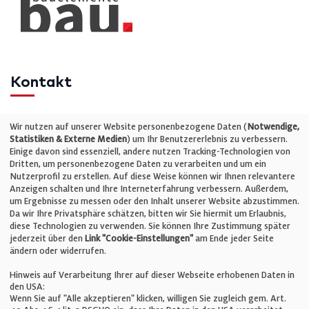
Kontakt
Telefon: +49 (0)711 2585563-0
Wir nutzen auf unserer Website personenbezogene Daten (
Notwendige,
Statistiken & Externe Medien
) um Ihr Benutzererlebnis zu verbessern.
Einige davon sind essenziell, andere nutzen Tracking-Technologien von
E-Mail:
info@bauelemente-bau.eu
Dritten, um personenbezogene Daten zu verarbeiten und um ein
Nutzerprofil zu erstellen. Auf diese Weise können wir Ihnen relevantere
Unternehmen
Anzeigen schalten und Ihre Interneterfahrung verbessern. Außerdem,
um Ergebnisse zu messen oder den Inhalt unserer Website abzustimmen.
Da wir Ihre Privatsphäre schätzen, bitten wir Sie hiermit um Erlaubnis,
Impressum
diese Technologien zu verwenden. Sie können Ihre Zustimmung später
jederzeit über den
Link "Cookie-Einstellungen"
am Ende jeder Seite
ändern oder widerrufen.
Datenschutz
Hinweis auf Verarbeitung Ihrer auf dieser Webseite erhobenen Daten in
den USA:
Wenn Sie auf "Alle akzeptieren" klicken, willigen Sie zugleich gem. Art.
Cookie-Einstellungen