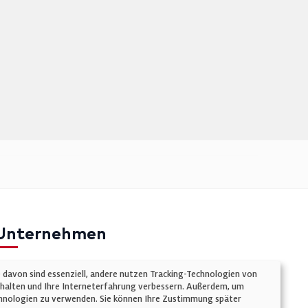
Unternehmen
mpressum
e davon sind essenziell, andere nutzen Tracking-Technologien von
atenschutz
chalten und Ihre Interneterfahrung verbessern. Außerdem, um
Technologien zu verwenden. Sie können Ihre Zustimmung später
ookie-Einstellungen