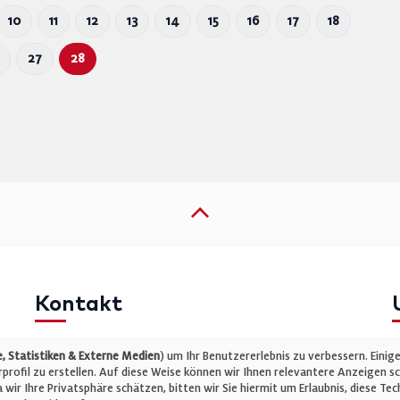
10
11
12
13
14
15
16
17
18
27
28
Kontakt
Telefon: +49 (0)711 2585563-0
I
 Statistiken & Externe Medien
) um Ihr Benutzererlebnis zu verbessern. Einig
E-Mail:
info@bauelemente-bau.eu
D
rofil zu erstellen. Auf diese Weise können wir Ihnen relevantere Anzeigen s
wir Ihre Privatsphäre schätzen, bitten wir Sie hiermit um Erlaubnis, diese 
C