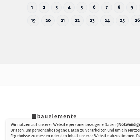
1
2
3
4
5
6
7
8
9
19
20
21
22
23
24
25
26
Wir nutzen auf unserer Website personenbezogene Daten (
Notwendige,
Dritten, um personenbezogene Daten zu verarbeiten und um ein Nutzerp
Ergebnisse zu messen oder den Inhalt unserer Website abzustimmen. Da 