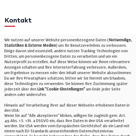
Kontakt
Telefon: +49 (0)711 2585563-0
Wir nutzen auf unserer Website personenbezogene Daten (
Notwendige,
Statistiken & Externe Medien
) um Ihr Benutzererlebnis zu verbessern.
Einige davon sind essenziell, andere nutzen Tracking-Technologien von
E-Mail:
info@bauelemente-bau.eu
Dritten, um personenbezogene Daten zu verarbeiten und um ein
Nutzerprofil zu erstellen. Auf diese Weise können wir Ihnen relevantere
Unternehmen
Anzeigen schalten und Ihre Interneterfahrung verbessern. Außerdem,
um Ergebnisse zu messen oder den Inhalt unserer Website abzustimmen.
Da wir Ihre Privatsphäre schätzen, bitten wir Sie hiermit um Erlaubnis,
Impressum
diese Technologien zu verwenden. Sie können Ihre Zustimmung später
jederzeit über den
Link "Cookie-Einstellungen"
am Ende jeder Seite
ändern oder widerrufen.
Datenschutz
Hinweis auf Verarbeitung Ihrer auf dieser Webseite erhobenen Daten in
den USA:
Wenn Sie auf "Alle akzeptieren" klicken, willigen Sie zugleich gem. Art.
Cookie-Einstellungen
49 Abs. 1 S. 1 lit. a DSGVO ein, dass Ihre Daten in den USA verarbeitet
werden. Die USA werden vom Europäischen Gerichtshof als ein Land mit
einem nach EU-Standards unzureichendem Datenschutzniveau
AGB