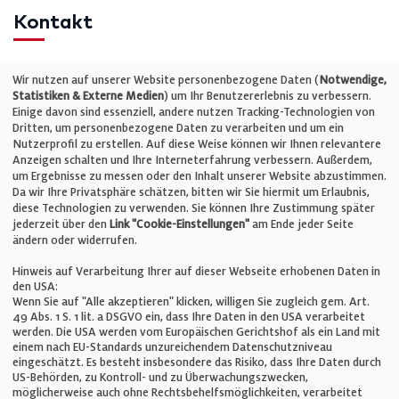
Kontakt
Telefon: +49 (0)711 2585563-0
Wir nutzen auf unserer Website personenbezogene Daten (
Notwendige,
Statistiken & Externe Medien
) um Ihr Benutzererlebnis zu verbessern.
Einige davon sind essenziell, andere nutzen Tracking-Technologien von
E-Mail:
info@bauelemente-bau.eu
Dritten, um personenbezogene Daten zu verarbeiten und um ein
Nutzerprofil zu erstellen. Auf diese Weise können wir Ihnen relevantere
Unternehmen
Anzeigen schalten und Ihre Interneterfahrung verbessern. Außerdem,
um Ergebnisse zu messen oder den Inhalt unserer Website abzustimmen.
Da wir Ihre Privatsphäre schätzen, bitten wir Sie hiermit um Erlaubnis,
Impressum
diese Technologien zu verwenden. Sie können Ihre Zustimmung später
jederzeit über den
Link "Cookie-Einstellungen"
am Ende jeder Seite
ändern oder widerrufen.
Datenschutz
Hinweis auf Verarbeitung Ihrer auf dieser Webseite erhobenen Daten in
den USA:
Wenn Sie auf "Alle akzeptieren" klicken, willigen Sie zugleich gem. Art.
Cookie-Einstellungen
49 Abs. 1 S. 1 lit. a DSGVO ein, dass Ihre Daten in den USA verarbeitet
werden. Die USA werden vom Europäischen Gerichtshof als ein Land mit
einem nach EU-Standards unzureichendem Datenschutzniveau
AGB
eingeschätzt. Es besteht insbesondere das Risiko, dass Ihre Daten durch
US-Behörden, zu Kontroll- und zu Überwachungszwecken,
möglicherweise auch ohne Rechtsbehelfsmöglichkeiten, verarbeitet