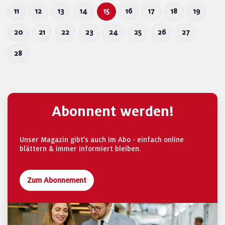
11
12
13
14
15
16
17
18
19
20
21
22
23
24
25
26
27
28
Abonnent werden!
Unser Magazin gibt's auch im Abo - einfach online
blättern & immer informiert bleiben.
Zum Abonnement