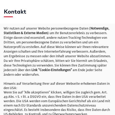
Kontakt
Telefon: +49 (0)711 2585563-0
Wir nutzen auf unserer Website personenbezogene Daten (
Notwendige,
Statistiken & Externe Medien
) um Ihr Benutzererlebnis zu verbessern.
Einige davon sind essenziell, andere nutzen Tracking-Technologien von
E-Mail:
info@bauelemente-bau.eu
Dritten, um personenbezogene Daten zu verarbeiten und um ein
Nutzerprofil zu erstellen. Auf diese Weise können wir Ihnen relevantere
Unternehmen
Anzeigen schalten und Ihre Interneterfahrung verbessern. Außerdem,
um Ergebnisse zu messen oder den Inhalt unserer Website abzustimmen.
Da wir Ihre Privatsphäre schätzen, bitten wir Sie hiermit um Erlaubnis,
Impressum
diese Technologien zu verwenden. Sie können Ihre Zustimmung später
jederzeit über den
Link "Cookie-Einstellungen"
am Ende jeder Seite
ändern oder widerrufen.
Datenschutz
Hinweis auf Verarbeitung Ihrer auf dieser Webseite erhobenen Daten in
den USA:
Wenn Sie auf "Alle akzeptieren" klicken, willigen Sie zugleich gem. Art.
Cookie-Einstellungen
49 Abs. 1 S. 1 lit. a DSGVO ein, dass Ihre Daten in den USA verarbeitet
werden. Die USA werden vom Europäischen Gerichtshof als ein Land mit
einem nach EU-Standards unzureichendem Datenschutzniveau
AGB
eingeschätzt. Es besteht insbesondere das Risiko, dass Ihre Daten durch
US-Behörden, zu Kontroll- und zu Überwachungszwecken,