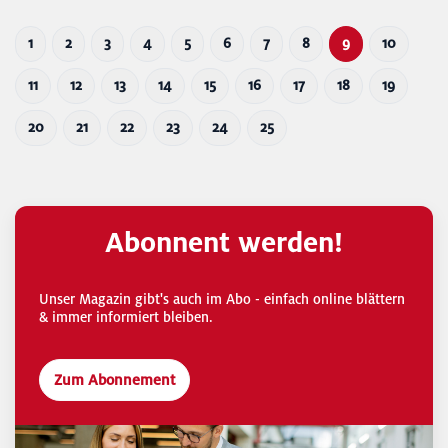
1
2
3
4
5
6
7
8
9
10
11
12
13
14
15
16
17
18
19
20
21
22
23
24
25
Abonnent werden!
Unser Magazin gibt's auch im Abo - einfach online blättern
& immer informiert bleiben.
Zum Abonnement