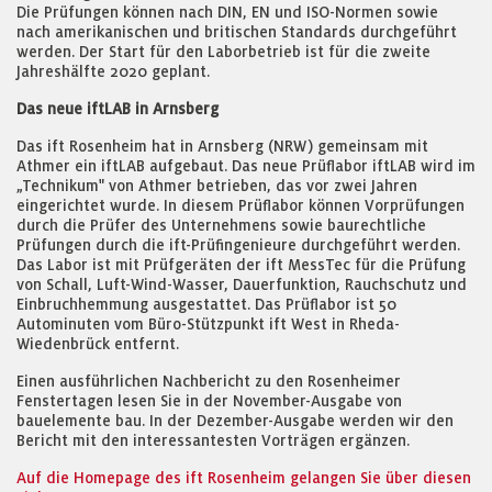
Die Prüfungen können nach DIN, EN und ISO-Normen sowie
nach amerikanischen und britischen Standards durchgeführt
werden. Der Start für den Laborbetrieb ist für die zweite
Jahreshälfte 2020 geplant.
Das neue iftLAB in Arnsberg
Das ift Rosenheim hat in Arnsberg (NRW) gemeinsam mit
Athmer ein iftLAB aufgebaut. Das neue Prüflabor iftLAB wird im
„Technikum" von Athmer betrieben, das vor zwei Jahren
eingerichtet wurde. In diesem Prüflabor können Vorprüfungen
durch die Prüfer des Unternehmens sowie baurechtliche
Prüfungen durch die ift-Prüfingenieure durchgeführt werden.
Das Labor ist mit Prüfgeräten der ift MessTec für die Prüfung
von Schall, Luft-Wind-Wasser, Dauerfunktion, Rauchschutz und
Einbruchhemmung ausgestattet. Das Prüflabor ist 50
Autominuten vom Büro-Stützpunkt ift West in Rheda-
Wiedenbrück entfernt.
Einen ausführlichen Nachbericht zu den Rosenheimer
Fenstertagen lesen Sie in der November-Ausgabe von
bauelemente bau. In der Dezember-Ausgabe werden wir den
Bericht mit den interessantesten Vorträgen ergänzen.
Auf die Homepage des ift Rosenheim gelangen Sie über diesen