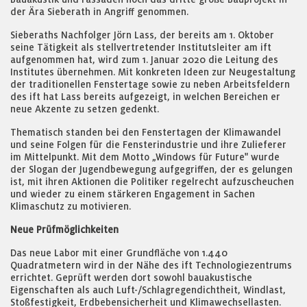
der Ära Sieberath in Angriff genommen.
Sieberaths Nachfolger Jörn Lass, der bereits am 1. Oktober
seine Tätigkeit als stellvertretender Institutsleiter am ift
aufgenommen hat, wird zum 1. Januar 2020 die Leitung des
Institutes übernehmen. Mit konkreten Ideen zur Neugestaltung
der traditionellen Fenstertage sowie zu neben Arbeitsfeldern
des ift hat Lass bereits aufgezeigt, in welchen Bereichen er
neue Akzente zu setzen gedenkt.
Thematisch standen bei den Fenstertagen der Klimawandel
und seine Folgen für die Fensterindustrie und ihre Zulieferer
im Mittelpunkt. Mit dem Motto „Windows für Future" wurde
der Slogan der Jugendbewegung aufgegriffen, der es gelungen
ist, mit ihren Aktionen die Politiker regelrecht aufzuscheuchen
und wieder zu einem stärkeren Engagement in Sachen
Klimaschutz zu motivieren.
Neue Prüfmöglichkeiten
Das neue Labor mit einer Grundfläche von 1.440
Quadratmetern wird in der Nähe des ift Technologiezentrums
errichtet. Geprüft werden dort sowohl bauakustische
Eigenschaften als auch Luft-/Schlagregendichtheit, Windlast,
Stoßfestigkeit, Erdbebensicherheit und Klimawechsellasten.