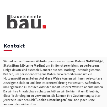
Kontakt
Telefon: +49 (0)711 2585563-0
Wir nutzen auf unserer Website personenbezogene Daten (
Notwendige,
Statistiken & Externe Medien
) um Ihr Benutzererlebnis zu verbessern.
Einige davon sind essenziell, andere nutzen Tracking-Technologien von
E-Mail:
info@bauelemente-bau.eu
Dritten, um personenbezogene Daten zu verarbeiten und um ein
Nutzerprofil zu erstellen. Auf diese Weise können wir Ihnen relevantere
Unternehmen
Anzeigen schalten und Ihre Interneterfahrung verbessern. Außerdem,
um Ergebnisse zu messen oder den Inhalt unserer Website abzustimmen.
Da wir Ihre Privatsphäre schätzen, bitten wir Sie hiermit um Erlaubnis,
Impressum
diese Technologien zu verwenden. Sie können Ihre Zustimmung später
jederzeit über den
Link "Cookie-Einstellungen"
am Ende jeder Seite
ändern oder widerrufen.