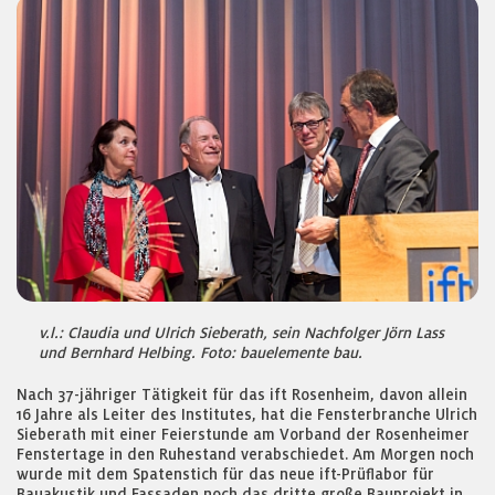
v.l.: Claudia und Ulrich Sieberath, sein Nachfolger Jörn Lass
und Bernhard Helbing. Foto: bauelemente bau.
Nach 37-jähriger Tätigkeit für das ift Rosenheim, davon allein
16 Jahre als Leiter des Institutes, hat die Fensterbranche Ulrich
Sieberath mit einer Feierstunde am Vorband der Rosenheimer
Fenstertage in den Ruhestand verabschiedet. Am Morgen noch
wurde mit dem Spatenstich für das neue ift-Prüflabor für
Bauakustik und Fassaden noch das dritte große Bauprojekt in