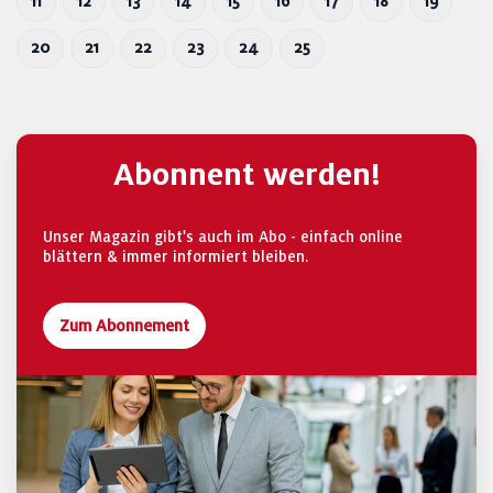
11
12
13
14
15
16
17
18
19
20
21
22
23
24
25
Abonnent werden!
Unser Magazin gibt's auch im Abo - einfach online
blättern & immer informiert bleiben.
Zum Abonnement