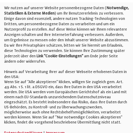
Telefon: +49 (0)711 2585563-0
Wir nutzen auf unserer Website personenbezogene Daten (
Notwendige,
Statistiken & Externe Medien
) um Ihr Benutzererlebnis zu verbessern.
Einige davon sind essenziell, andere nutzen Tracking-Technologien von
E-Mail:
info@bauelemente-bau.eu
Dritten, um personenbezogene Daten zu verarbeiten und um ein
Nutzerprofil zu erstellen. Auf diese Weise können wir Ihnen relevantere
Unternehmen
Anzeigen schalten und Ihre Interneterfahrung verbessern. Außerdem,
um Ergebnisse zu messen oder den Inhalt unserer Website abzustimmen.
Da wir Ihre Privatsphäre schätzen, bitten wir Sie hiermit um Erlaubnis,
Impressum
diese Technologien zu verwenden. Sie können Ihre Zustimmung später
jederzeit über den
Link "Cookie-Einstellungen"
am Ende jeder Seite
ändern oder widerrufen.
Datenschutz
Hinweis auf Verarbeitung Ihrer auf dieser Webseite erhobenen Daten in
den USA:
Wenn Sie auf "Alle akzeptieren" klicken, willigen Sie zugleich gem. Art.
Cookie-Einstellungen
49 Abs. 1 S. 1 lit. a DSGVO ein, dass Ihre Daten in den USA verarbeitet
werden. Die USA werden vom Europäischen Gerichtshof als ein Land mit
einem nach EU-Standards unzureichendem Datenschutzniveau
AGB
eingeschätzt. Es besteht insbesondere das Risiko, dass Ihre Daten durch
US-Behörden, zu Kontroll- und zu Überwachungszwecken,
möglicherweise auch ohne Rechtsbehelfsmöglichkeiten, verarbeitet
werden können. Wenn Sie auf "Nur notwendige Cookies akzeptieren"
klicken, findet die vorgehend beschriebene Übermittlung nicht statt.
© Verlag für Fachpublizistik GmbH
Datenschutzerklärung
|
Impressum