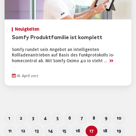
Neuigkeiten
Somfy Produktfamilie ist komplett
Somfy rundet sein Angebot an intelligenten
Rollladenantrieben auf Basis des Funkprotokolls io-
>>
homecontrol ab. Mit Somfy Oximo 40 io steht …
18. April 2017
1
2
3
4
5
6
7
8
9
10
11
12
13
14
15
16
17
18
19