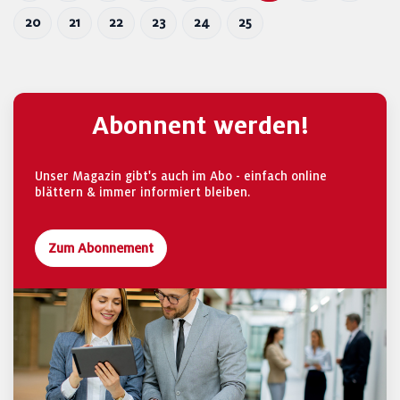
20
21
22
23
24
25
Abonnent werden!
Unser Magazin gibt's auch im Abo - einfach online
blättern & immer informiert bleiben.
Zum Abonnement