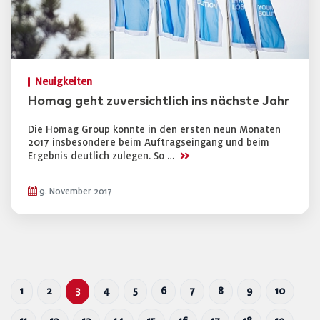
Neuigkeiten
Homag geht zuversichtlich ins nächste Jahr
Die Homag Group konnte in den ersten neun Monaten
2017 insbesondere beim Auftragseingang und beim
>>
Ergebnis deutlich zulegen. So …
9. November 2017
1
2
3
4
5
6
7
8
9
10