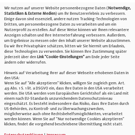
Telefon: +49 (0)711 2585563-0
Wir nutzen auf unserer Website personenbezogene Daten (
Notwendige,
Statistiken & Externe Medien
) um Ihr Benutzererlebnis zu verbessern.
Einige davon sind essenziell, andere nutzen Tracking-Technologien von
E-Mail:
info@bauelemente-bau.eu
Dritten, um personenbezogene Daten zu verarbeiten und um ein
Nutzerprofil zu erstellen. Auf diese Weise können wir Ihnen relevantere
Unternehmen
Anzeigen schalten und Ihre Interneterfahrung verbessern. Außerdem,
um Ergebnisse zu messen oder den Inhalt unserer Website abzustimmen.
Da wir Ihre Privatsphäre schätzen, bitten wir Sie hiermit um Erlaubnis,
Impressum
diese Technologien zu verwenden. Sie können Ihre Zustimmung später
jederzeit über den
Link "Cookie-Einstellungen"
am Ende jeder Seite
ändern oder widerrufen.
Datenschutz
Hinweis auf Verarbeitung Ihrer auf dieser Webseite erhobenen Daten in
den USA:
Wenn Sie auf "Alle akzeptieren" klicken, willigen Sie zugleich gem. Art.
Cookie-Einstellungen
49 Abs. 1 S. 1 lit. a DSGVO ein, dass Ihre Daten in den USA verarbeitet
werden. Die USA werden vom Europäischen Gerichtshof als ein Land mit
einem nach EU-Standards unzureichendem Datenschutzniveau
AGB
eingeschätzt. Es besteht insbesondere das Risiko, dass Ihre Daten durch
US-Behörden, zu Kontroll- und zu Überwachungszwecken,
möglicherweise auch ohne Rechtsbehelfsmöglichkeiten, verarbeitet
werden können. Wenn Sie auf "Nur notwendige Cookies akzeptieren"
klicken, findet die vorgehend beschriebene Übermittlung nicht statt.
© Verlag für Fachpublizistik GmbH
Datenschutzerklärung
|
Impressum