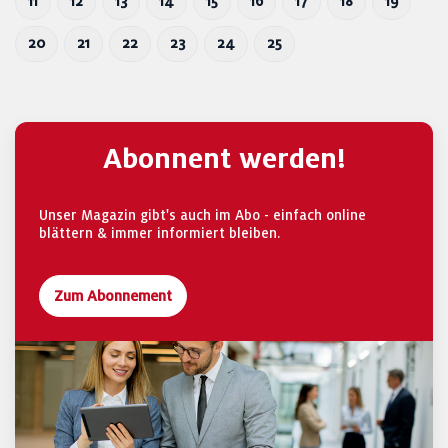
11
12
13
14
15
16
17
18
19
20
21
22
23
24
25
Abonnent werden!
Unser Magazin gibt's auch im Abo - einfach online
blättern & immer informiert bleiben.
Zum Abonnement