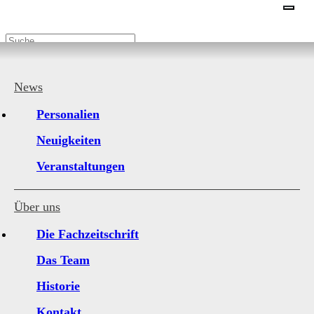
Home
|
News
News
News
Personalien
2026
Neuigkeiten
2025
2024
Veranstaltungen
2023
2022
2021
Über uns
2020
2019
Die Fachzeitschrift
2018
2017
Das Team
Historie
Kontakt