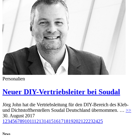
Personalien
Neuer DIY-Vertriebsleiter bei Soudal
Jörg John hat die Vertriebsleitung für den DIY-Bereich des Kleb-
und Dichtstoffherstellers Soudal Deutschland übernommen. …
>>
30. August 2017
1
2
3
4
5
6
7
8
9
10
11
12
13
14
15
16
17
18
19
20
21
22
23
24
25
News