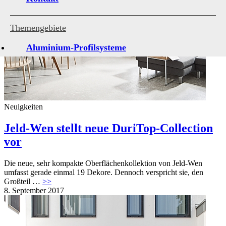
Themengebiete
Aluminium-Profilsysteme
Antriebe und Steuerungen
Architekturverglasungen
Beschläge für Fenster und Türen
Neuigkeiten
Holzfenster-Hersteller
Jeld-Wen stellt neue DuriTop-Collection
vor
Institute, Verbände, Gütegemeinschaten
Kleben, Dichten, Montieren
Die neue, sehr kompakte Oberflächenkollektion von Jeld-Wen
umfasst gerade einmal 19 Dekore. Dennoch verspricht sie, den
Kunststofffenster-Hersteller
Großteil …
>>
8. September 2017
Kunststoff-Profilsysteme
Marktübersichten