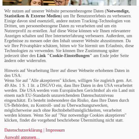
Wir nutzen auf unserer Website personenbezogene Daten (
Notwendige,
Statistiken & Externe Medien
) um Ihr Benutzererlebnis zu verbessern.
Einige davon sind essenziell, andere nutzen Tracking-Technologien von
Dritten, um personenbezogene Daten zu verarbeiten und um ein
Nutzerprofil zu erstellen. Auf diese Weise können wir Ihnen relevantere
Anzeigen schalten und Ihre Interneterfahrung verbessern. Außerdem, um
Ergebnisse zu messen oder den Inhalt unserer Website abzustimmen. Da
wir Ihre Privatsphäre schätzen, bitten wir Sie hiermit um Erlaubnis, diese
Technologien zu verwenden. Sie können Ihre Zustimmung später
jederzeit über den
Link "Cookie-Einstellungen"
am Ende jeder Seite
ändern oder widerrufen.
Kontakt
Hinweis auf Verarbeitung Ihrer auf dieser Webseite erhobenen Daten in
den USA:
Wenn Sie auf "Alle akzeptieren" klicken, willigen Sie zugleich gem. Art.
Telefon: +49 (0)711 2585563-0
49 Abs. 1 S. 1 lit. a DSGVO ein, dass Ihre Daten in den USA verarbeitet
E-Mail:
info@bauelemente-bau.eu
werden. Die USA werden vom Europäischen Gerichtshof als ein Land mit
einem nach EU-Standards unzureichendem Datenschutzniveau
Unternehmen
eingeschätzt. Es besteht insbesondere das Risiko, dass Ihre Daten durch
US-Behörden, zu Kontroll- und zu Überwachungszwecken,
möglicherweise auch ohne Rechtsbehelfsmöglichkeiten, verarbeitet
Impressum
werden können. Wenn Sie auf "Nur notwendige Cookies akzeptieren"
Datenschutz
klicken, findet die vorgehend beschriebene Übermittlung nicht statt.
Cookie-Einstellungen
AGB
Datenschutzerklärung
|
Impressum
Auswahl anpassen
...