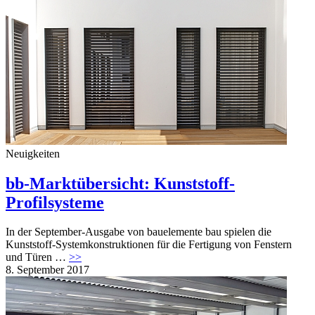
Maschinen zur Alu- und PVC-Profilbearbeitung
Maschinen zur Holzfensterfertigung
Messen und Veranstaltungen
Software für den Einsatz im Fensterbau und -hand
Sonnen- und Sichtschutzsysteme
Neuigkeiten
Abonnement
Service
bb-Marktübersicht: Kunststoff-
Profilsysteme
Archiv für Abonnenten
Probeheft Bestellung
In der September-Ausgabe von bauelemente bau spielen die
Kunststoff-Systemkonstruktionen für die Fertigung von Fenstern
Newsletter
und Türen …
>>
8. September 2017
Anzeigen