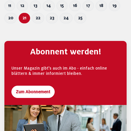
11
12
13
14
15
16
17
18
19
20
21
22
23
24
25
Abonnent werden!
Unser Magazin gibt's auch im Abo - einfach online
blättern & immer informiert bleiben.
Zum Abonnement