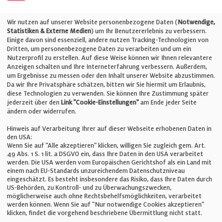
Telefon: +49 (0)711 2585563-0
Wir nutzen auf unserer Website personenbezogene Daten (
Notwendige,
Statistiken & Externe Medien
) um Ihr Benutzererlebnis zu verbessern.
Einige davon sind essenziell, andere nutzen Tracking-Technologien von
E-Mail:
info@bauelemente-bau.eu
Dritten, um personenbezogene Daten zu verarbeiten und um ein
Nutzerprofil zu erstellen. Auf diese Weise können wir Ihnen relevantere
Unternehmen
Anzeigen schalten und Ihre Interneterfahrung verbessern. Außerdem,
um Ergebnisse zu messen oder den Inhalt unserer Website abzustimmen.
Da wir Ihre Privatsphäre schätzen, bitten wir Sie hiermit um Erlaubnis,
Impressum
diese Technologien zu verwenden. Sie können Ihre Zustimmung später
jederzeit über den
Link "Cookie-Einstellungen"
am Ende jeder Seite
ändern oder widerrufen.
Datenschutz
Hinweis auf Verarbeitung Ihrer auf dieser Webseite erhobenen Daten in
den USA:
Wenn Sie auf "Alle akzeptieren" klicken, willigen Sie zugleich gem. Art.
Cookie-Einstellungen
49 Abs. 1 S. 1 lit. a DSGVO ein, dass Ihre Daten in den USA verarbeitet
werden. Die USA werden vom Europäischen Gerichtshof als ein Land mit
einem nach EU-Standards unzureichendem Datenschutzniveau
AGB
eingeschätzt. Es besteht insbesondere das Risiko, dass Ihre Daten durch
US-Behörden, zu Kontroll- und zu Überwachungszwecken,
möglicherweise auch ohne Rechtsbehelfsmöglichkeiten, verarbeitet
werden können. Wenn Sie auf "Nur notwendige Cookies akzeptieren"
klicken, findet die vorgehend beschriebene Übermittlung nicht statt.