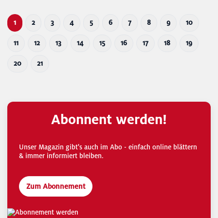
1
2
3
4
5
6
7
8
9
10
11
12
13
14
15
16
17
18
19
20
21
Abonnent werden!
Unser Magazin gibt's auch im Abo - einfach online blättern
& immer informiert bleiben.
Zum Abonnement