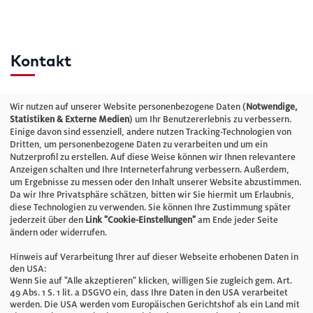
Kontakt
Telefon: +49 (0)711 2585563-0
Wir nutzen auf unserer Website personenbezogene Daten (
Notwendige,
Statistiken & Externe Medien
) um Ihr Benutzererlebnis zu verbessern.
Einige davon sind essenziell, andere nutzen Tracking-Technologien von
E-Mail:
info@bauelemente-bau.eu
Dritten, um personenbezogene Daten zu verarbeiten und um ein
Nutzerprofil zu erstellen. Auf diese Weise können wir Ihnen relevantere
Unternehmen
Anzeigen schalten und Ihre Interneterfahrung verbessern. Außerdem,
um Ergebnisse zu messen oder den Inhalt unserer Website abzustimmen.
Da wir Ihre Privatsphäre schätzen, bitten wir Sie hiermit um Erlaubnis,
Impressum
diese Technologien zu verwenden. Sie können Ihre Zustimmung später
jederzeit über den
Link "Cookie-Einstellungen"
am Ende jeder Seite
ändern oder widerrufen.
Datenschutz
Hinweis auf Verarbeitung Ihrer auf dieser Webseite erhobenen Daten in
den USA:
Wenn Sie auf "Alle akzeptieren" klicken, willigen Sie zugleich gem. Art.
Cookie-Einstellungen
49 Abs. 1 S. 1 lit. a DSGVO ein, dass Ihre Daten in den USA verarbeitet
werden. Die USA werden vom Europäischen Gerichtshof als ein Land mit