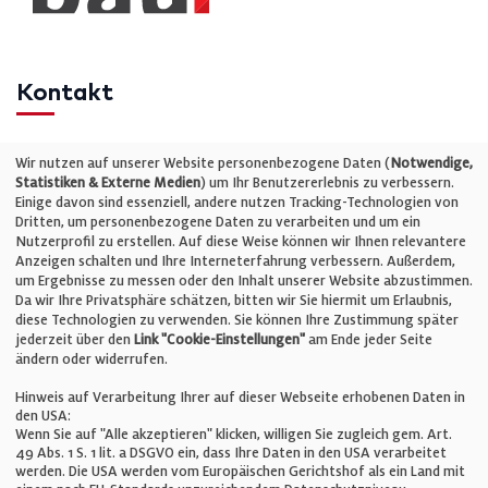
Kontakt
Telefon: +49 (0)711 2585563-0
Wir nutzen auf unserer Website personenbezogene Daten (
Notwendige,
Statistiken & Externe Medien
) um Ihr Benutzererlebnis zu verbessern.
Einige davon sind essenziell, andere nutzen Tracking-Technologien von
E-Mail:
info@bauelemente-bau.eu
Dritten, um personenbezogene Daten zu verarbeiten und um ein
Nutzerprofil zu erstellen. Auf diese Weise können wir Ihnen relevantere
Unternehmen
Anzeigen schalten und Ihre Interneterfahrung verbessern. Außerdem,
um Ergebnisse zu messen oder den Inhalt unserer Website abzustimmen.
Da wir Ihre Privatsphäre schätzen, bitten wir Sie hiermit um Erlaubnis,
Impressum
diese Technologien zu verwenden. Sie können Ihre Zustimmung später
jederzeit über den
Link "Cookie-Einstellungen"
am Ende jeder Seite
ändern oder widerrufen.
Datenschutz
Hinweis auf Verarbeitung Ihrer auf dieser Webseite erhobenen Daten in
den USA:
Wenn Sie auf "Alle akzeptieren" klicken, willigen Sie zugleich gem. Art.
Cookie-Einstellungen
49 Abs. 1 S. 1 lit. a DSGVO ein, dass Ihre Daten in den USA verarbeitet
werden. Die USA werden vom Europäischen Gerichtshof als ein Land mit