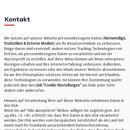
Kontakt
Telefon: +49 (0)711 2585563-0
Wir nutzen auf unserer Website personenbezogene Daten (
Notwendige,
Statistiken & Externe Medien
) um Ihr Benutzererlebnis zu verbessern.
Einige davon sind essenziell, andere nutzen Tracking-Technologien von
E-Mail:
info@bauelemente-bau.eu
Dritten, um personenbezogene Daten zu verarbeiten und um ein
Nutzerprofil zu erstellen. Auf diese Weise können wir Ihnen relevantere
Unternehmen
Anzeigen schalten und Ihre Interneterfahrung verbessern. Außerdem,
um Ergebnisse zu messen oder den Inhalt unserer Website abzustimmen.
Da wir Ihre Privatsphäre schätzen, bitten wir Sie hiermit um Erlaubnis,
Impressum
diese Technologien zu verwenden. Sie können Ihre Zustimmung später
jederzeit über den
Link "Cookie-Einstellungen"
am Ende jeder Seite
ändern oder widerrufen.
Datenschutz
Hinweis auf Verarbeitung Ihrer auf dieser Webseite erhobenen Daten in
den USA:
Wenn Sie auf "Alle akzeptieren" klicken, willigen Sie zugleich gem. Art.
Cookie-Einstellungen
49 Abs. 1 S. 1 lit. a DSGVO ein, dass Ihre Daten in den USA verarbeitet
werden. Die USA werden vom Europäischen Gerichtshof als ein Land mit
einem nach EU-Standards unzureichendem Datenschutzniveau
AGB