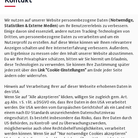
Kontakt
Telefon: +49 (0)711 2585563-0
Wir nutzen auf unserer Website personenbezogene Daten (
Notwendige,
Statistiken & Externe Medien
) um Ihr Benutzererlebnis zu verbessern.
Einige davon sind essenziell, andere nutzen Tracking-Technologien von
E-Mail:
info@bauelemente-bau.eu
Dritten, um personenbezogene Daten zu verarbeiten und um ein
Nutzerprofil zu erstellen. Auf diese Weise können wir Ihnen relevantere
Unternehmen
Anzeigen schalten und Ihre Interneterfahrung verbessern. Außerdem,
um Ergebnisse zu messen oder den Inhalt unserer Website abzustimmen.
Da wir Ihre Privatsphäre schätzen, bitten wir Sie hiermit um Erlaubnis,
Impressum
diese Technologien zu verwenden. Sie können Ihre Zustimmung später
jederzeit über den
Link "Cookie-Einstellungen"
am Ende jeder Seite
ändern oder widerrufen.
Datenschutz
Hinweis auf Verarbeitung Ihrer auf dieser Webseite erhobenen Daten in
den USA:
Wenn Sie auf "Alle akzeptieren" klicken, willigen Sie zugleich gem. Art.
Cookie-Einstellungen
49 Abs. 1 S. 1 lit. a DSGVO ein, dass Ihre Daten in den USA verarbeitet
werden. Die USA werden vom Europäischen Gerichtshof als ein Land mit
einem nach EU-Standards unzureichendem Datenschutzniveau
AGB
eingeschätzt. Es besteht insbesondere das Risiko, dass Ihre Daten durch
US-Behörden, zu Kontroll- und zu Überwachungszwecken,
möglicherweise auch ohne Rechtsbehelfsmöglichkeiten, verarbeitet
werden können. Wenn Sie auf "Nur notwendige Cookies akzeptieren"