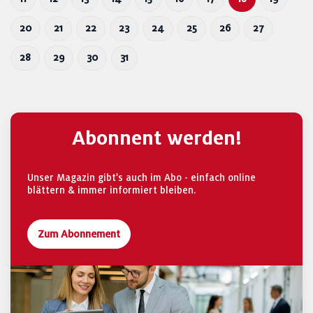
20
21
22
23
24
25
26
27
28
29
30
31
Abonnent werden!
Unser Magazin gibt's auch im Abo - einfach online
blättern & immer informiert bleiben.
Zum Abonnement