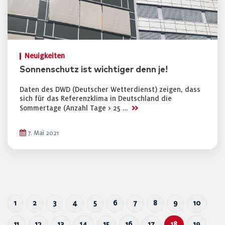
Neuigkeiten
Sonnenschutz ist wichtiger denn je!
Daten des DWD (Deutscher Wetterdienst) zeigen, dass
sich für das Referenzklima in Deutschland die
>>
Sommertage (Anzahl Tage > 25 …
7. Mai 2021
1
2
3
4
5
6
7
8
9
10
11
12
13
14
15
16
17
18
19