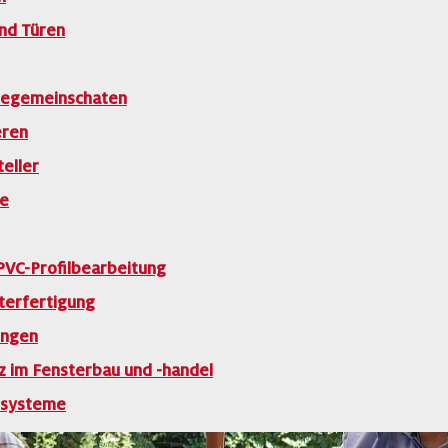
und Türen
ütegemeinschaten
eren
eller
me
 Schweißverfahren im Fokus
PVC-Profilbearbeitung
terfertigung
>>
chaft Kunststoff-Fensterprofilsysteme (GKFP) ihr zweites …
ungen
z im Fensterbau und -handel
zsysteme