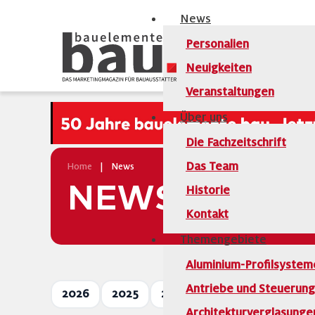
News
Personalien
Neuigkeiten
Veranstaltungen
Über uns
Die Fachzeitschrift
Das Team
Home
|
News
NEWS
Historie
Kontakt
Themengebiete
Aluminium-Profilsystem
Antriebe und Steuerun
2026
2025
2024
2023
2022
Architekturverglasunge