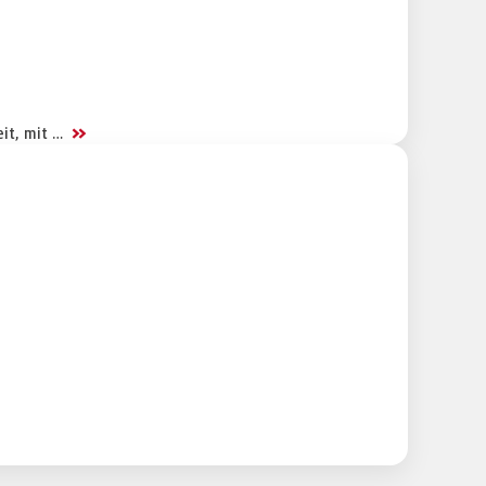
>>
eit, mit …