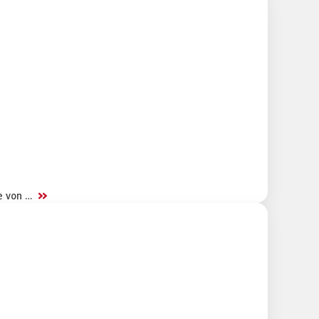
>>
be von …