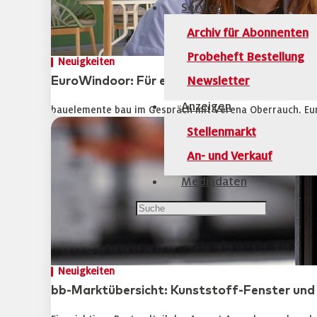
Service
Archiv für Abonnenten
Probeheft Bestellung
Neuigkeiten
EuroWindoor: Für eine starke Branchenvertre
Newsletter
Anzeigen
bauelemente bau im Gespräch mit Verena Oberrauch, Eur
Stellenmarkt
An- und Verkauf
Mediadaten
Neuigkeiten
bb-Marktübersicht: Kunststoff-Fenster und