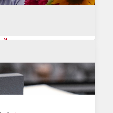
>>
 …