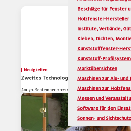
Beschläge für Fenster 
Holzfenster-Hersteller
Institute, Verbände, G
Kleben, Dichten, Monti
Kunststofffenster-Herst
Kunststoff-Profilsyste
Marktübersichten
Neuigkeiten
Zweites TechnologieForumZukunft: Moderne
Maschinen zur Alu- und 
Maschinen zur Holzfens
Am 30. September 2021 veranstaltet die RAL Gütegemeins
Messen und Veranstalt
Software für den Einsat
Sonnen- und Sichtschut
Abonnement