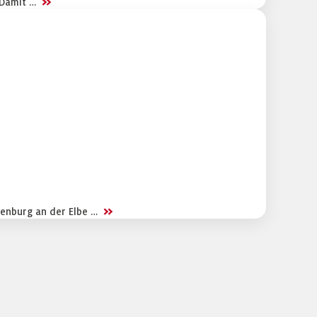
>>
. Damit …
>>
zenburg an der Elbe …