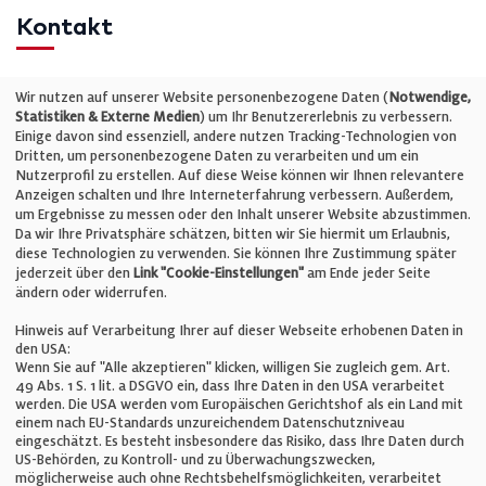
Kontakt
Telefon: +49 (0)711 2585563-0
Wir nutzen auf unserer Website personenbezogene Daten (
Notwendige,
Statistiken & Externe Medien
) um Ihr Benutzererlebnis zu verbessern.
Einige davon sind essenziell, andere nutzen Tracking-Technologien von
E-Mail:
info@bauelemente-bau.eu
Dritten, um personenbezogene Daten zu verarbeiten und um ein
Nutzerprofil zu erstellen. Auf diese Weise können wir Ihnen relevantere
Unternehmen
Anzeigen schalten und Ihre Interneterfahrung verbessern. Außerdem,
um Ergebnisse zu messen oder den Inhalt unserer Website abzustimmen.
Da wir Ihre Privatsphäre schätzen, bitten wir Sie hiermit um Erlaubnis,
Impressum
diese Technologien zu verwenden. Sie können Ihre Zustimmung später
jederzeit über den
Link "Cookie-Einstellungen"
am Ende jeder Seite
ändern oder widerrufen.
Datenschutz
Hinweis auf Verarbeitung Ihrer auf dieser Webseite erhobenen Daten in
den USA:
Wenn Sie auf "Alle akzeptieren" klicken, willigen Sie zugleich gem. Art.
Cookie-Einstellungen
49 Abs. 1 S. 1 lit. a DSGVO ein, dass Ihre Daten in den USA verarbeitet
werden. Die USA werden vom Europäischen Gerichtshof als ein Land mit
einem nach EU-Standards unzureichendem Datenschutzniveau
AGB
eingeschätzt. Es besteht insbesondere das Risiko, dass Ihre Daten durch
US-Behörden, zu Kontroll- und zu Überwachungszwecken,
möglicherweise auch ohne Rechtsbehelfsmöglichkeiten, verarbeitet