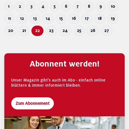
1
2
3
4
5
6
7
8
9
10
11
12
13
14
15
16
17
18
19
20
21
22
23
24
25
26
27
Abonnent werden!
Unser Magazin gibt's auch im Abo - einfach online
blättern & immer informiert bleiben.
Zum Abonnement