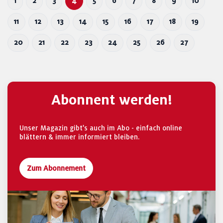
1
2
3
4
5
6
7
8
9
10
11
12
13
14
15
16
17
18
19
20
21
22
23
24
25
26
27
Abonnent werden!
Unser Magazin gibt's auch im Abo - einfach online
blättern & immer informiert bleiben.
Zum Abonnement