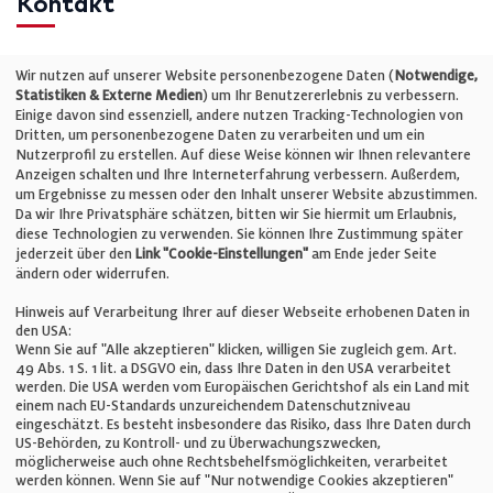
Kontakt
Telefon: +49 (0)711 2585563-0
Wir nutzen auf unserer Website personenbezogene Daten (
Notwendige,
Statistiken & Externe Medien
) um Ihr Benutzererlebnis zu verbessern.
Einige davon sind essenziell, andere nutzen Tracking-Technologien von
E-Mail:
info@bauelemente-bau.eu
Dritten, um personenbezogene Daten zu verarbeiten und um ein
Nutzerprofil zu erstellen. Auf diese Weise können wir Ihnen relevantere
Unternehmen
Anzeigen schalten und Ihre Interneterfahrung verbessern. Außerdem,
um Ergebnisse zu messen oder den Inhalt unserer Website abzustimmen.
Da wir Ihre Privatsphäre schätzen, bitten wir Sie hiermit um Erlaubnis,
Impressum
diese Technologien zu verwenden. Sie können Ihre Zustimmung später
jederzeit über den
Link "Cookie-Einstellungen"
am Ende jeder Seite
ändern oder widerrufen.
Datenschutz
Hinweis auf Verarbeitung Ihrer auf dieser Webseite erhobenen Daten in
den USA:
Wenn Sie auf "Alle akzeptieren" klicken, willigen Sie zugleich gem. Art.
Cookie-Einstellungen
49 Abs. 1 S. 1 lit. a DSGVO ein, dass Ihre Daten in den USA verarbeitet
werden. Die USA werden vom Europäischen Gerichtshof als ein Land mit
einem nach EU-Standards unzureichendem Datenschutzniveau
AGB
eingeschätzt. Es besteht insbesondere das Risiko, dass Ihre Daten durch
US-Behörden, zu Kontroll- und zu Überwachungszwecken,
möglicherweise auch ohne Rechtsbehelfsmöglichkeiten, verarbeitet
werden können. Wenn Sie auf "Nur notwendige Cookies akzeptieren"