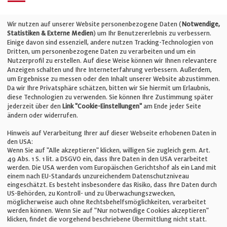
Telefon: +49 (0)711 2585563-0
Wir nutzen auf unserer Website personenbezogene Daten (
Notwendige,
Statistiken & Externe Medien
) um Ihr Benutzererlebnis zu verbessern.
Einige davon sind essenziell, andere nutzen Tracking-Technologien von
E-Mail:
info@bauelemente-bau.eu
Dritten, um personenbezogene Daten zu verarbeiten und um ein
Nutzerprofil zu erstellen. Auf diese Weise können wir Ihnen relevantere
Unternehmen
Anzeigen schalten und Ihre Interneterfahrung verbessern. Außerdem,
um Ergebnisse zu messen oder den Inhalt unserer Website abzustimmen.
Da wir Ihre Privatsphäre schätzen, bitten wir Sie hiermit um Erlaubnis,
Impressum
diese Technologien zu verwenden. Sie können Ihre Zustimmung später
jederzeit über den
Link "Cookie-Einstellungen"
am Ende jeder Seite
ändern oder widerrufen.
Datenschutz
Hinweis auf Verarbeitung Ihrer auf dieser Webseite erhobenen Daten in
den USA:
Wenn Sie auf "Alle akzeptieren" klicken, willigen Sie zugleich gem. Art.
Cookie-Einstellungen
49 Abs. 1 S. 1 lit. a DSGVO ein, dass Ihre Daten in den USA verarbeitet
werden. Die USA werden vom Europäischen Gerichtshof als ein Land mit
einem nach EU-Standards unzureichendem Datenschutzniveau
AGB
eingeschätzt. Es besteht insbesondere das Risiko, dass Ihre Daten durch
US-Behörden, zu Kontroll- und zu Überwachungszwecken,
möglicherweise auch ohne Rechtsbehelfsmöglichkeiten, verarbeitet
werden können. Wenn Sie auf "Nur notwendige Cookies akzeptieren"
klicken, findet die vorgehend beschriebene Übermittlung nicht statt.