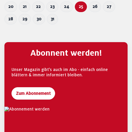
20
21
22
23
24
25
26
27
28
29
30
31
Abonnent werden!
Unser Magazin gibt's auch im Abo - einfach online
blättern & immer informiert bleiben.
Zum Abonnement