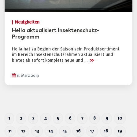
Neuigkeiten
Hella aktualisiert Insektenschutz-
Programm
Hella hat zu Beginn der Saison sein Produktsortiment
im Bereich Insektenschutzrahmen aktualisiert und
>>
bietet ab sofort komplett neue und …
11. März 2019
1
2
3
4
5
6
7
8
9
10
11
12
13
14
15
16
17
18
19