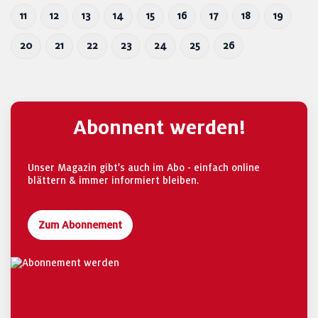
11
12
13
14
15
16
17
18
19
20
21
22
23
24
25
26
Abonnent werden!
Unser Magazin gibt's auch im Abo - einfach online
blättern & immer informiert bleiben.
Zum Abonnement