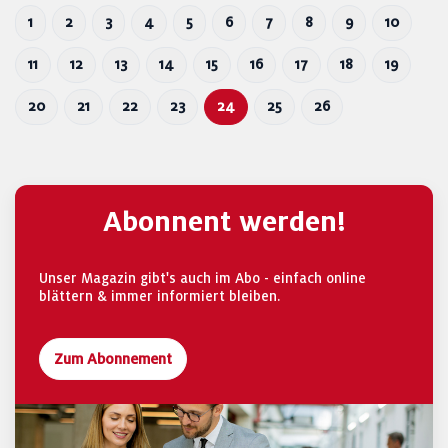
1
2
3
4
5
6
7
8
9
10
11
12
13
14
15
16
17
18
19
20
21
22
23
24
25
26
Abonnent werden!
Unser Magazin gibt's auch im Abo - einfach online
blättern & immer informiert bleiben.
Zum Abonnement