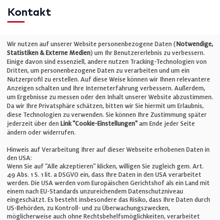
Kontakt
Telefon: +49 (0)711 2585563-0
Wir nutzen auf unserer Website personenbezogene Daten (
Notwendige,
Statistiken & Externe Medien
) um Ihr Benutzererlebnis zu verbessern.
Einige davon sind essenziell, andere nutzen Tracking-Technologien von
E-Mail:
info@bauelemente-bau.eu
Dritten, um personenbezogene Daten zu verarbeiten und um ein
Nutzerprofil zu erstellen. Auf diese Weise können wir Ihnen relevantere
Unternehmen
Anzeigen schalten und Ihre Interneterfahrung verbessern. Außerdem,
um Ergebnisse zu messen oder den Inhalt unserer Website abzustimmen.
Da wir Ihre Privatsphäre schätzen, bitten wir Sie hiermit um Erlaubnis,
Impressum
diese Technologien zu verwenden. Sie können Ihre Zustimmung später
jederzeit über den
Link "Cookie-Einstellungen"
am Ende jeder Seite
ändern oder widerrufen.
Datenschutz
Hinweis auf Verarbeitung Ihrer auf dieser Webseite erhobenen Daten in
den USA:
Wenn Sie auf "Alle akzeptieren" klicken, willigen Sie zugleich gem. Art.
Cookie-Einstellungen
49 Abs. 1 S. 1 lit. a DSGVO ein, dass Ihre Daten in den USA verarbeitet
werden. Die USA werden vom Europäischen Gerichtshof als ein Land mit
einem nach EU-Standards unzureichendem Datenschutzniveau
AGB
eingeschätzt. Es besteht insbesondere das Risiko, dass Ihre Daten durch
US-Behörden, zu Kontroll- und zu Überwachungszwecken,
möglicherweise auch ohne Rechtsbehelfsmöglichkeiten, verarbeitet