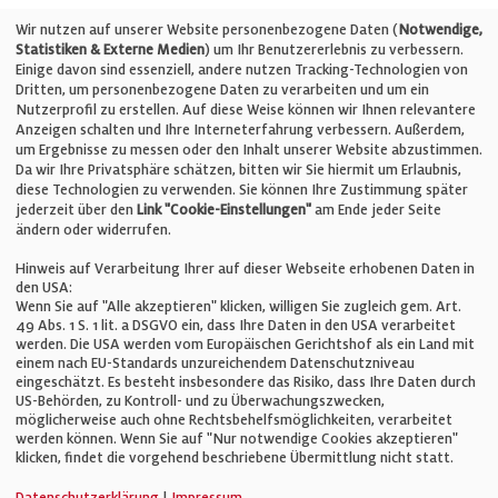
Telefon: +49 (0)711 2585563-0
Wir nutzen auf unserer Website personenbezogene Daten (
Notwendige,
Statistiken & Externe Medien
) um Ihr Benutzererlebnis zu verbessern.
Einige davon sind essenziell, andere nutzen Tracking-Technologien von
E-Mail:
info@bauelemente-bau.eu
Dritten, um personenbezogene Daten zu verarbeiten und um ein
Nutzerprofil zu erstellen. Auf diese Weise können wir Ihnen relevantere
Unternehmen
Anzeigen schalten und Ihre Interneterfahrung verbessern. Außerdem,
um Ergebnisse zu messen oder den Inhalt unserer Website abzustimmen.
Da wir Ihre Privatsphäre schätzen, bitten wir Sie hiermit um Erlaubnis,
Impressum
diese Technologien zu verwenden. Sie können Ihre Zustimmung später
jederzeit über den
Link "Cookie-Einstellungen"
am Ende jeder Seite
ändern oder widerrufen.
Datenschutz
Hinweis auf Verarbeitung Ihrer auf dieser Webseite erhobenen Daten in
den USA:
Wenn Sie auf "Alle akzeptieren" klicken, willigen Sie zugleich gem. Art.
Cookie-Einstellungen
49 Abs. 1 S. 1 lit. a DSGVO ein, dass Ihre Daten in den USA verarbeitet
werden. Die USA werden vom Europäischen Gerichtshof als ein Land mit
einem nach EU-Standards unzureichendem Datenschutzniveau
AGB
eingeschätzt. Es besteht insbesondere das Risiko, dass Ihre Daten durch
US-Behörden, zu Kontroll- und zu Überwachungszwecken,
möglicherweise auch ohne Rechtsbehelfsmöglichkeiten, verarbeitet
werden können. Wenn Sie auf "Nur notwendige Cookies akzeptieren"
klicken, findet die vorgehend beschriebene Übermittlung nicht statt.
© Verlag für Fachpublizistik GmbH
Datenschutzerklärung
|
Impressum