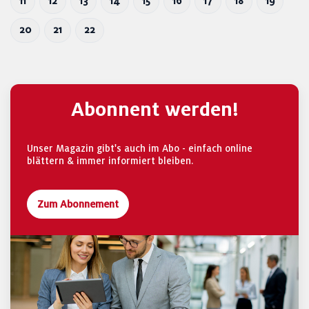
11
12
13
14
15
16
17
18
19
20
21
22
Abonnent werden!
Unser Magazin gibt's auch im Abo - einfach online
blättern & immer informiert bleiben.
Zum Abonnement