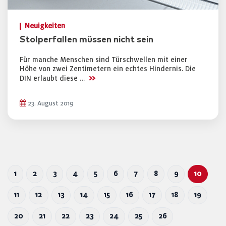
Neuigkeiten
Stolperfallen müssen nicht sein
Für manche Menschen sind Türschwellen mit einer
Höhe von zwei Zentimetern ein echtes Hindernis. Die
>>
DIN erlaubt diese …
23. August 2019
1
2
3
4
5
6
7
8
9
10
11
12
13
14
15
16
17
18
19
20
21
22
23
24
25
26