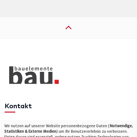
Kontakt
Telefon: +49 (0)711 2585563-0
Wir nutzen auf unserer Website personenbezogene Daten (
Notwendige,
Statistiken & Externe Medien
) um Ihr Benutzererlebnis zu verbessern.
Einige davon sind essenziell, andere nutzen Tracking-Technologien von