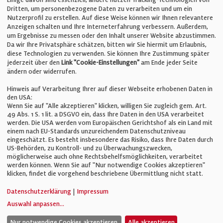
E-Mail:
info@bauelemente-bau.eu
Dritten, um personenbezogene Daten zu verarbeiten und um ein
Nutzerprofil zu erstellen. Auf diese Weise können wir Ihnen relevantere
Unternehmen
Anzeigen schalten und Ihre Interneterfahrung verbessern. Außerdem,
um Ergebnisse zu messen oder den Inhalt unserer Website abzustimmen.
Da wir Ihre Privatsphäre schätzen, bitten wir Sie hiermit um Erlaubnis,
Impressum
diese Technologien zu verwenden. Sie können Ihre Zustimmung später
jederzeit über den
Link "Cookie-Einstellungen"
am Ende jeder Seite
ändern oder widerrufen.
Datenschutz
Hinweis auf Verarbeitung Ihrer auf dieser Webseite erhobenen Daten in
den USA:
Wenn Sie auf "Alle akzeptieren" klicken, willigen Sie zugleich gem. Art.
Cookie-Einstellungen
49 Abs. 1 S. 1 lit. a DSGVO ein, dass Ihre Daten in den USA verarbeitet
werden. Die USA werden vom Europäischen Gerichtshof als ein Land mit
einem nach EU-Standards unzureichendem Datenschutzniveau
AGB
eingeschätzt. Es besteht insbesondere das Risiko, dass Ihre Daten durch
US-Behörden, zu Kontroll- und zu Überwachungszwecken,
möglicherweise auch ohne Rechtsbehelfsmöglichkeiten, verarbeitet
werden können. Wenn Sie auf "Nur notwendige Cookies akzeptieren"
klicken, findet die vorgehend beschriebene Übermittlung nicht statt.
© Verlag für Fachpublizistik GmbH
Datenschutzerklärung
|
Impressum
Auswahl anpassen
...
Nur notwendige Cookies akzeptieren.
Alle akzeptieren