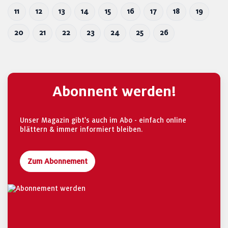
11
12
13
14
15
16
17
18
19
20
21
22
23
24
25
26
Abonnent werden!
Unser Magazin gibt's auch im Abo - einfach online
blättern & immer informiert bleiben.
Zum Abonnement