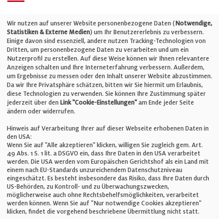
Telefon: +49 (0)711 2585563-0
Wir nutzen auf unserer Website personenbezogene Daten (
Notwendige,
Statistiken & Externe Medien
) um Ihr Benutzererlebnis zu verbessern.
Einige davon sind essenziell, andere nutzen Tracking-Technologien von
E-Mail:
info@bauelemente-bau.eu
Dritten, um personenbezogene Daten zu verarbeiten und um ein
Nutzerprofil zu erstellen. Auf diese Weise können wir Ihnen relevantere
Unternehmen
Anzeigen schalten und Ihre Interneterfahrung verbessern. Außerdem,
um Ergebnisse zu messen oder den Inhalt unserer Website abzustimmen.
Da wir Ihre Privatsphäre schätzen, bitten wir Sie hiermit um Erlaubnis,
Impressum
diese Technologien zu verwenden. Sie können Ihre Zustimmung später
jederzeit über den
Link "Cookie-Einstellungen"
am Ende jeder Seite
ändern oder widerrufen.
Datenschutz
Hinweis auf Verarbeitung Ihrer auf dieser Webseite erhobenen Daten in
den USA:
Wenn Sie auf "Alle akzeptieren" klicken, willigen Sie zugleich gem. Art.
Cookie-Einstellungen
49 Abs. 1 S. 1 lit. a DSGVO ein, dass Ihre Daten in den USA verarbeitet
werden. Die USA werden vom Europäischen Gerichtshof als ein Land mit
einem nach EU-Standards unzureichendem Datenschutzniveau
AGB
eingeschätzt. Es besteht insbesondere das Risiko, dass Ihre Daten durch
US-Behörden, zu Kontroll- und zu Überwachungszwecken,
möglicherweise auch ohne Rechtsbehelfsmöglichkeiten, verarbeitet
werden können. Wenn Sie auf "Nur notwendige Cookies akzeptieren"
klicken, findet die vorgehend beschriebene Übermittlung nicht statt.