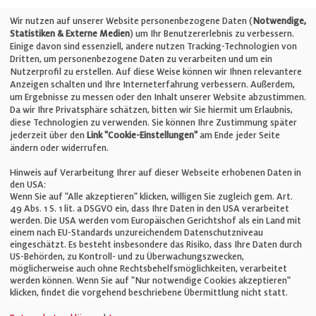
Telefon: +49 (0)711 2585563-0
Wir nutzen auf unserer Website personenbezogene Daten (
Notwendige,
Statistiken & Externe Medien
) um Ihr Benutzererlebnis zu verbessern.
Einige davon sind essenziell, andere nutzen Tracking-Technologien von
E-Mail:
info@bauelemente-bau.eu
Dritten, um personenbezogene Daten zu verarbeiten und um ein
Nutzerprofil zu erstellen. Auf diese Weise können wir Ihnen relevantere
Unternehmen
Anzeigen schalten und Ihre Interneterfahrung verbessern. Außerdem,
um Ergebnisse zu messen oder den Inhalt unserer Website abzustimmen.
Da wir Ihre Privatsphäre schätzen, bitten wir Sie hiermit um Erlaubnis,
Impressum
diese Technologien zu verwenden. Sie können Ihre Zustimmung später
jederzeit über den
Link "Cookie-Einstellungen"
am Ende jeder Seite
ändern oder widerrufen.
Datenschutz
Hinweis auf Verarbeitung Ihrer auf dieser Webseite erhobenen Daten in
den USA:
Wenn Sie auf "Alle akzeptieren" klicken, willigen Sie zugleich gem. Art.
Cookie-Einstellungen
49 Abs. 1 S. 1 lit. a DSGVO ein, dass Ihre Daten in den USA verarbeitet
werden. Die USA werden vom Europäischen Gerichtshof als ein Land mit
einem nach EU-Standards unzureichendem Datenschutzniveau
AGB
eingeschätzt. Es besteht insbesondere das Risiko, dass Ihre Daten durch
US-Behörden, zu Kontroll- und zu Überwachungszwecken,
möglicherweise auch ohne Rechtsbehelfsmöglichkeiten, verarbeitet
werden können. Wenn Sie auf "Nur notwendige Cookies akzeptieren"
klicken, findet die vorgehend beschriebene Übermittlung nicht statt.
© Verlag für Fachpublizistik GmbH