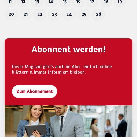
11
12
13
14
15
16
17
18
19
20
21
22
23
24
25
26
Abonnent werden!
Unser Magazin gibt's auch im Abo - einfach online
blättern & immer informiert bleiben.
Zum Abonnement