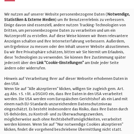
Telefon: +49 (0)711 2585563-0
Wir nutzen auf unserer Website personenbezogene Daten (
Notwendige,
Statistiken & Externe Medien
) um Ihr Benutzererlebnis zu verbessern.
Einige davon sind essenziell, andere nutzen Tracking-Technologien von
E-Mail:
info@bauelemente-bau.eu
Dritten, um personenbezogene Daten zu verarbeiten und um ein
Nutzerprofil zu erstellen. Auf diese Weise können wir Ihnen relevantere
Unternehmen
Anzeigen schalten und Ihre Interneterfahrung verbessern. Außerdem,
um Ergebnisse zu messen oder den Inhalt unserer Website abzustimmen.
Da wir Ihre Privatsphäre schätzen, bitten wir Sie hiermit um Erlaubnis,
Impressum
diese Technologien zu verwenden. Sie können Ihre Zustimmung später
jederzeit über den
Link "Cookie-Einstellungen"
am Ende jeder Seite
ändern oder widerrufen.
Datenschutz
Hinweis auf Verarbeitung Ihrer auf dieser Webseite erhobenen Daten in
den USA:
Wenn Sie auf "Alle akzeptieren" klicken, willigen Sie zugleich gem. Art.
Cookie-Einstellungen
49 Abs. 1 S. 1 lit. a DSGVO ein, dass Ihre Daten in den USA verarbeitet
werden. Die USA werden vom Europäischen Gerichtshof als ein Land mit
einem nach EU-Standards unzureichendem Datenschutzniveau
AGB
eingeschätzt. Es besteht insbesondere das Risiko, dass Ihre Daten durch
US-Behörden, zu Kontroll- und zu Überwachungszwecken,
möglicherweise auch ohne Rechtsbehelfsmöglichkeiten, verarbeitet
werden können. Wenn Sie auf "Nur notwendige Cookies akzeptieren"
klicken, findet die vorgehend beschriebene Übermittlung nicht statt.