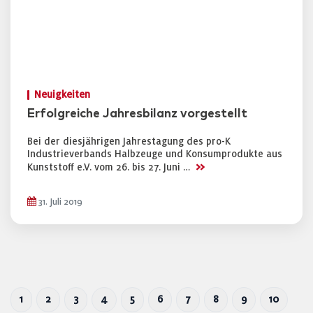
Neuigkeiten
Erfolgreiche Jahresbilanz vorgestellt
Bei der diesjährigen Jahrestagung des pro-K
Industrieverbands Halbzeuge und Konsumprodukte aus
>>
Kunststoff e.V. vom 26. bis 27. Juni …
31. Juli 2019
1
2
3
4
5
6
7
8
9
10