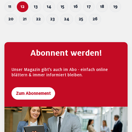
11
12
13
14
15
16
17
18
19
20
21
22
23
24
25
26
Abonnent werden!
Unser Magazin gibt's auch im Abo - einfach online
blättern & immer informiert bleiben.
Zum Abonnement