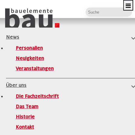
News
Personalien
Home
|
Neuigkeiten
Neuigkeiten
NEUIGKEITEN
Veranstaltungen
Über uns
Die Fachzeitschrift
Das Team
2026
2025
2024
2023
2022
2021
Historie
2020
2019
2018
2017
Kontakt