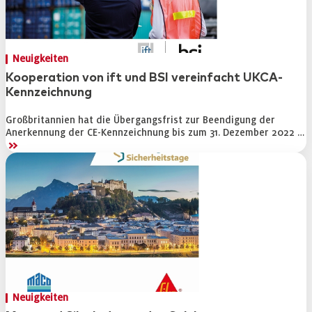
Messen und Veranstaltungen
Software für den Einsatz im Fensterbau und -hande
Neuigkeiten
Sonnen- und Sichtschutzsysteme
Kooperation von ift und BSI vereinfacht UKCA-
Kennzeichnung
Abonnement
Großbritannien hat die Übergangsfrist zur Beendigung der
Service
Anerkennung der CE-Kennzeichnung bis zum 31. Dezember 2022 …
>>
Archiv für Abonnenten
Probeheft Bestellung
Newsletter
Anzeigen
Stellenmarkt
An- und Verkauf
Neuigkeiten