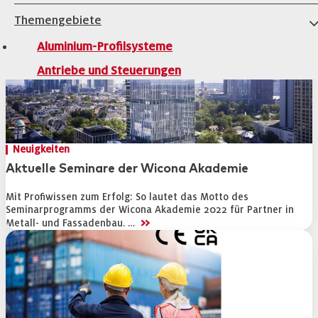
Themengebiete
Aluminium-Profilsysteme
Antriebe und Steuerungen
Architekturverglasungen
Beschläge für Fenster und Türen
Holzfenster-Hersteller
Neuigkeiten
Institute, Verbände, Gütegemeinschaten
Aktuelle Seminare der Wicona Akademie
Kleben, Dichten, Montieren
Mit Profiwissen zum Erfolg: So lautet das Motto des
Seminarprogramms der Wicona Akademie 2022 für Partner in
Kunststofffenster-Hersteller
>>
Metall- und Fassadenbau. …
Kunststoff-Profilsysteme
Marktübersichten
Maschinen zur Alu- und PVC-Profilbearbeitung
Maschinen zur Holzfensterfertigung