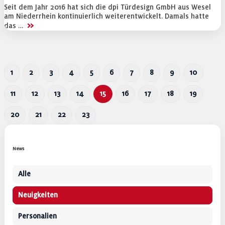
Seit dem Jahr 2016 hat sich die dpi Türdesign GmbH aus Wesel
am Niederrhein kontinuierlich weiterentwickelt. Damals hatte
>>
das …
1
2
3
4
5
6
7
8
9
10
11
12
13
14
15
16
17
18
19
20
21
22
23
News
Alle
Neuigkeiten
Personalien