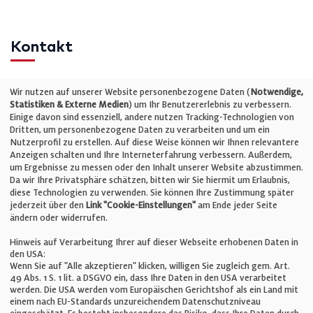
Kontakt
Telefon: +49 (0)711 2585563-0
Wir nutzen auf unserer Website personenbezogene Daten (
Notwendige,
Statistiken & Externe Medien
) um Ihr Benutzererlebnis zu verbessern.
Einige davon sind essenziell, andere nutzen Tracking-Technologien von
E-Mail:
info@bauelemente-bau.eu
Dritten, um personenbezogene Daten zu verarbeiten und um ein
Nutzerprofil zu erstellen. Auf diese Weise können wir Ihnen relevantere
Unternehmen
Anzeigen schalten und Ihre Interneterfahrung verbessern. Außerdem,
um Ergebnisse zu messen oder den Inhalt unserer Website abzustimmen.
Da wir Ihre Privatsphäre schätzen, bitten wir Sie hiermit um Erlaubnis,
Impressum
diese Technologien zu verwenden. Sie können Ihre Zustimmung später
jederzeit über den
Link "Cookie-Einstellungen"
am Ende jeder Seite
ändern oder widerrufen.
Datenschutz
Hinweis auf Verarbeitung Ihrer auf dieser Webseite erhobenen Daten in
den USA:
Wenn Sie auf "Alle akzeptieren" klicken, willigen Sie zugleich gem. Art.
Cookie-Einstellungen
49 Abs. 1 S. 1 lit. a DSGVO ein, dass Ihre Daten in den USA verarbeitet
werden. Die USA werden vom Europäischen Gerichtshof als ein Land mit
einem nach EU-Standards unzureichendem Datenschutzniveau
AGB