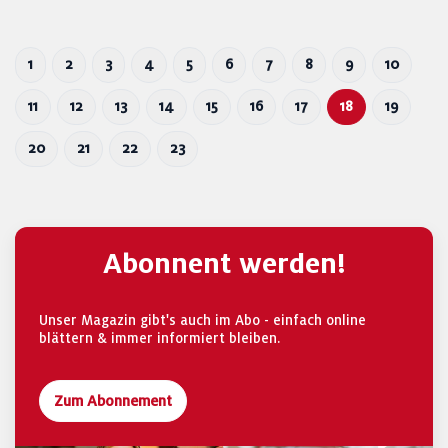
1
2
3
4
5
6
7
8
9
10
11
12
13
14
15
16
17
18
19
20
21
22
23
Abonnent werden!
Unser Magazin gibt's auch im Abo - einfach online
blättern & immer informiert bleiben.
Zum Abonnement