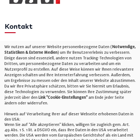
Kontakt
Telefon: +49 (0)711 2585563-0
Wir nutzen auf unserer Website personenbezogene Daten (
Notwendige,
Statistiken & Externe Medien
) um Ihr Benutzererlebnis zu verbessern.
Einige davon sind essenziell, andere nutzen Tracking-Technologien von
E-Mail:
info@bauelemente-bau.eu
Dritten, um personenbezogene Daten zu verarbeiten und um ein
Nutzerprofil zu erstellen. Auf diese Weise können wir Ihnen relevantere
Unternehmen
Anzeigen schalten und Ihre Interneterfahrung verbessern. Außerdem,
um Ergebnisse zu messen oder den Inhalt unserer Website abzustimmen.
Da wir Ihre Privatsphäre schätzen, bitten wir Sie hiermit um Erlaubnis,
Impressum
diese Technologien zu verwenden. Sie können Ihre Zustimmung später
jederzeit über den
Link "Cookie-Einstellungen"
am Ende jeder Seite
ändern oder widerrufen.
Datenschutz
Hinweis auf Verarbeitung Ihrer auf dieser Webseite erhobenen Daten in
den USA:
Wenn Sie auf "Alle akzeptieren" klicken, willigen Sie zugleich gem. Art.
Cookie-Einstellungen
49 Abs. 1 S. 1 lit. a DSGVO ein, dass Ihre Daten in den USA verarbeitet
werden. Die USA werden vom Europäischen Gerichtshof als ein Land mit