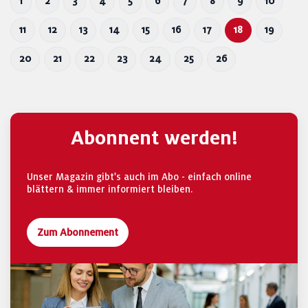
1
2
3
4
5
6
7
8
9
10
11
12
13
14
15
16
17
18
19
20
21
22
23
24
25
26
Abonnent werden!
Unser Magazin gibt's auch im Abo - einfach online
blättern & immer informiert bleiben.
Zum Abonnement