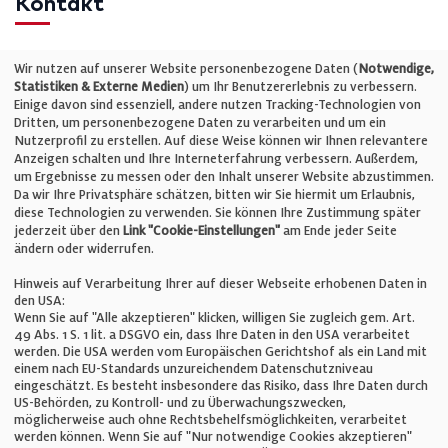
Kontakt
Telefon: +49 (0)711 2585563-0
Wir nutzen auf unserer Website personenbezogene Daten (
Notwendige,
Statistiken & Externe Medien
) um Ihr Benutzererlebnis zu verbessern.
Einige davon sind essenziell, andere nutzen Tracking-Technologien von
E-Mail:
info@bauelemente-bau.eu
Dritten, um personenbezogene Daten zu verarbeiten und um ein
Nutzerprofil zu erstellen. Auf diese Weise können wir Ihnen relevantere
Unternehmen
Anzeigen schalten und Ihre Interneterfahrung verbessern. Außerdem,
um Ergebnisse zu messen oder den Inhalt unserer Website abzustimmen.
Da wir Ihre Privatsphäre schätzen, bitten wir Sie hiermit um Erlaubnis,
Impressum
diese Technologien zu verwenden. Sie können Ihre Zustimmung später
jederzeit über den
Link "Cookie-Einstellungen"
am Ende jeder Seite
ändern oder widerrufen.
Datenschutz
Hinweis auf Verarbeitung Ihrer auf dieser Webseite erhobenen Daten in
den USA:
Wenn Sie auf "Alle akzeptieren" klicken, willigen Sie zugleich gem. Art.
Cookie-Einstellungen
49 Abs. 1 S. 1 lit. a DSGVO ein, dass Ihre Daten in den USA verarbeitet
werden. Die USA werden vom Europäischen Gerichtshof als ein Land mit
einem nach EU-Standards unzureichendem Datenschutzniveau
AGB
eingeschätzt. Es besteht insbesondere das Risiko, dass Ihre Daten durch
US-Behörden, zu Kontroll- und zu Überwachungszwecken,
möglicherweise auch ohne Rechtsbehelfsmöglichkeiten, verarbeitet
werden können. Wenn Sie auf "Nur notwendige Cookies akzeptieren"